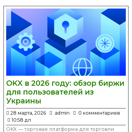
OKX в 2026 году: обзор биржи
для пользователей из
OKX
Украины
в
28
admin
28 марта, 2026
admin
0 комментариев
2026
марта,
10:58 дп
году:
2026
OKX — торговая платформа для торговли