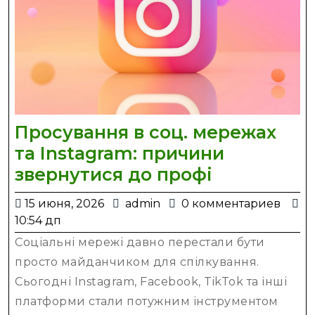
Просування в соц. мережах
та Instagram: причини
Просуванн
звернутися до профі
в
15
admin
15 июня, 2026
admin
0 комментариев
соц.
июня,
10:54 дп
мережах
2026
Соціальні мережі давно перестали бути
та
просто майданчиком для спілкування.
Instagram:
Сьогодні Instagram, Facebook, TikTok та інші
причини
платформи стали потужним інструментом