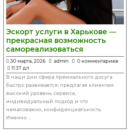
Эскорт услуги в Харькове —
прекрасная возможность
Эскорт
самореализоваться
услуги
30
admin
30 марта, 2026
admin
0 комментариев
в
марта,
11:37 дп
Харькове
2026
В наши дни сфера премиального досуга
—
быстро развивается, предлагая клиентам
прекрасная
высокий уровень сервиса,
возможност
индивидуальный подход и что
самореализ
немаловажно, конфиденциальность.
Именно ...