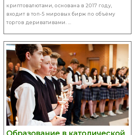
обзор
криптовалютами, основана в 2017 году,
биржи
входит в топ-5 мировых бирж по объёму
для
торгов деривативами. ...
пользователей
из
Украины
Образование в католической