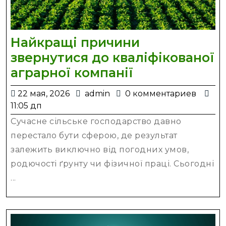
Найкращі причини
звернутися до кваліфікованої
Найкращі
аграрної компанії
причини
22
admin
22 мая, 2026
admin
0 комментариев
звернутися
мая,
11:05 дп
до
2026
Сучасне сільське господарство давно
кваліфікован
перестало бути сферою, де результат
аграрної
залежить виключно від погодних умов,
компанії
родючості ґрунту чи фізичної праці. Сьогодні
...