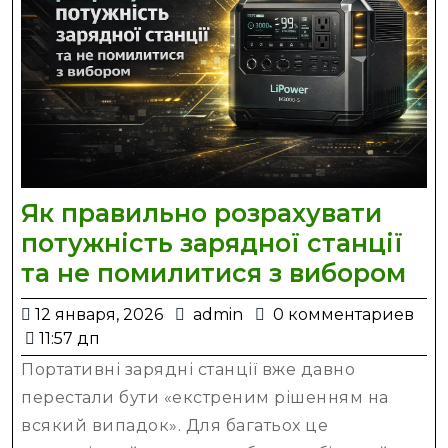
Як правильно розрахувати
потужність зарядної станції
Як
та не помилитися з вибором
пр
12
admin
12 января, 2026
admin
0 комментариев
ро
января,
11:57 дп
по
2026
Портативні зарядні станції вже давно
за
перестали бути «екстреним рішенням на
ста
всякий випадок». Для багатьох це