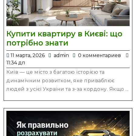
Купити квартиру в Києві: що
Купити
потрібно знати
квартиру
11
admin
11 марта, 2026
admin
0 комментариев
в
марта,
11:34 дп
Києві:
2026
Київ — це місто з багатою історією та
що
динамічним розвитком, яке приваблює
потрібно
людей з усієї України та з-за кордону. Якщо ...
знати