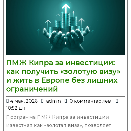
ПМЖ Кипра за инвестиции:
как получить «золотую визу»
и жить в Европе без лишних
ПМЖ
ограничений
Кипра
4
admin
4 мая, 2026
admin
0 комментариев
за
мая,
10:52 дп
инвестиции:
2026
Программа ПМЖ Кипра за инвестиции,
как
известная как «золотая виза», позволяет