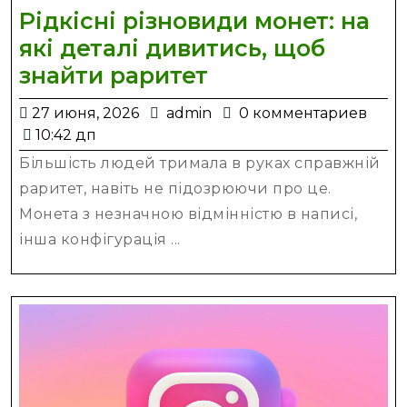
Рідкісні різновиди монет: на
які деталі дивитись, щоб
Рідкісні
знайти раритет
різновиди
27
admin
27 июня, 2026
admin
0 комментариев
монет:
июня,
10:42 дп
на
2026
Більшість людей тримала в руках справжній
які
раритет, навіть не підозрюючи про це.
деталі
Монета з незначною відмінністю в написі,
дивитись,
інша конфігурація ...
щоб
знайти
раритет