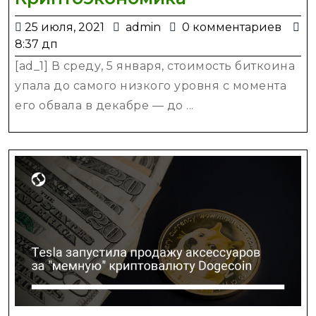
упал
25
admin
25 июля, 2021
admin
0 комментариев
до
июля,
8:37 дп
минимума
2021
[ad_1] В среду, 5 января, стоимость биткоина
с
упала до самого низкого уровня с момента
декабря.
его обвала в декабре — до ...
Трейдеры
следят
за
протестами
в
Казахстане
—
новости
Украины,
Криптоэконо