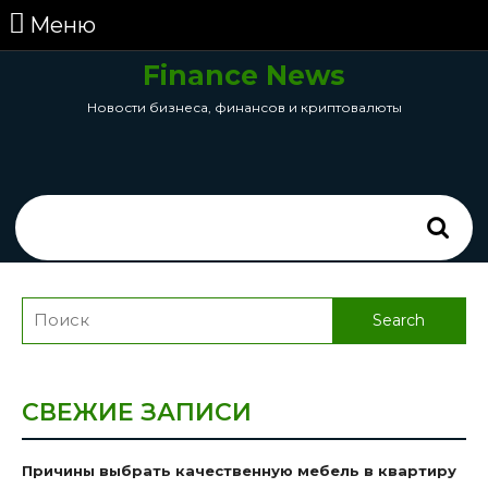
перейти
Меню
Меню
к
содержанию
Finance News
Skip
Новости бизнеса, финансов и криптовалюты
to
Content
Search
for:
Search
for:
СВЕЖИЕ ЗАПИСИ
Причины выбрать качественную мебель в квартиру