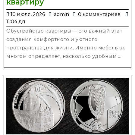
Причины
квартиру
выбрать
10
admin
10 июля, 2026
admin
0 комментариев
качественную
июля,
11:04 дп
мебель
2026
Обустройство квартиры — это важный этап
в
создания комфортного и уютного
квартиру
пространства для жизни. Именно мебель во
многом определяет, насколько удобным ...