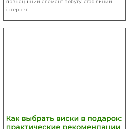
та
повноцінний елемент побуту: стабільний
не
інтернет ...
по
з
ви
Как выбрать виски в подарок:
К
практические рекомендации