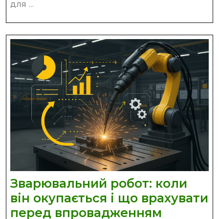
звернутис
для ...
до
профі
Зварювальний робот: коли
він окупається і що врахувати
Зварюва
перед впровадженням