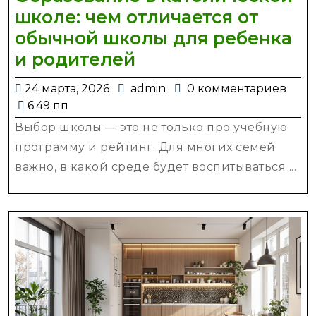
школе: чем отличается от
обычной школы для ребенка
Образование
и родителей
в
24
admin
24 марта, 2026
admin
0 комментариев
католической
марта,
6:49 пп
школе:
2026
Выбор школы — это не только про учебную
чем
программу и рейтинг. Для многих семей
отличается
важно, в какой среде будет воспитываться ...
от
обычной
школы
для
ребенка
и
родителей