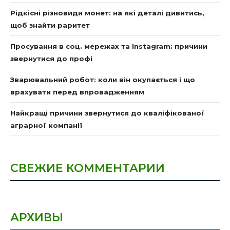
Рідкісні різновиди монет: на які деталі дивитись,
щоб знайти раритет
Просування в соц. мережах та Instagram: причини
звернутися до профі
Зварювальний робот: коли він окупається і що
врахувати перед впровадженням
Найкращі причини звернутися до кваліфікованої
аграрної компанії
СВЕЖИЕ КОММЕНТАРИИ
АРХИВЫ