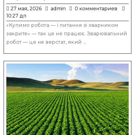
робот:
27
admin
27 мая, 2026
admin
0 комментариев
коли
мая,
10:27 дп
він
2026
«Купимо робота — і питання зі зварником
окупаєт
закрите» — так це не працює. Зварювальний
і
робот — це не верстат, який ...
що
врахува
перед
впровад