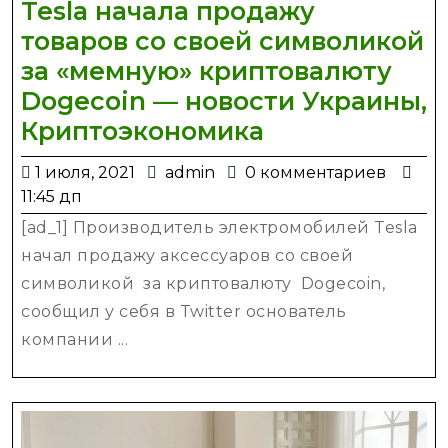
Tesla начала продажу
товаров со своей символикой
за «мемную» криптовалюту
Dogecoin — новости Украины,
Tesla
Криптоэкономика
начала
1
admin
1 июля, 2021
admin
0 комментариев
продажу
июля,
11:45 дп
товаров
2021
[ad_1] Производитель электромобилей Tesla
со
начал продажу аксессуаров со своей
своей
символикой за криптовалюту Dogecoin,
символикой
сообщил у себя в Twitter основатель
за
компании ...
«мемную»
криптовалют
Dogecoin