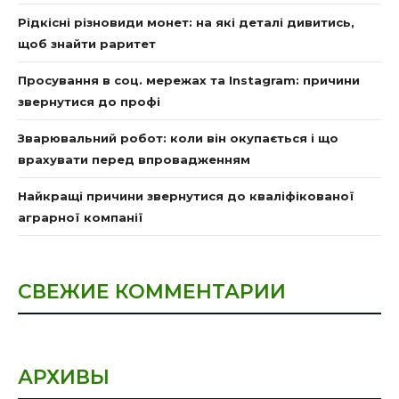
Рідкісні різновиди монет: на які деталі дивитись,
щоб знайти раритет
Просування в соц. мережах та Instagram: причини
звернутися до профі
Зварювальний робот: коли він окупається і що
врахувати перед впровадженням
Найкращі причини звернутися до кваліфікованої
аграрної компанії
СВЕЖИЕ КОММЕНТАРИИ
АРХИВЫ