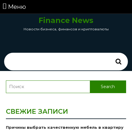
перейти
Меню
Меню
к
содержанию
Finance News
Skip
Новости бизнеса, финансов и криптовалюты
to
Content
Search
for:
Search
for:
СВЕЖИЕ ЗАПИСИ
Причины выбрать качественную мебель в квартиру