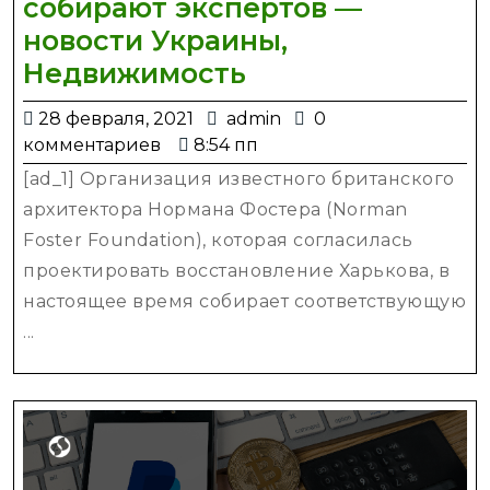
собирают экспертов —
новости Украины,
Восстановление
Недвижимость
Харькова.
28
admin
28 февраля, 2021
admin
0
Norman
февраля,
комментариев
8:54 пп
Foster
2021
[ad_1] Организация известного британского
Foundation
архитектора Нормана Фостера (Norman
собирают
Foster Foundation), которая согласилась
экспертов
проектировать восстановление Харькова, в
—
настоящее время собирает соответствующую
новости
...
Украины,
Недвижимость