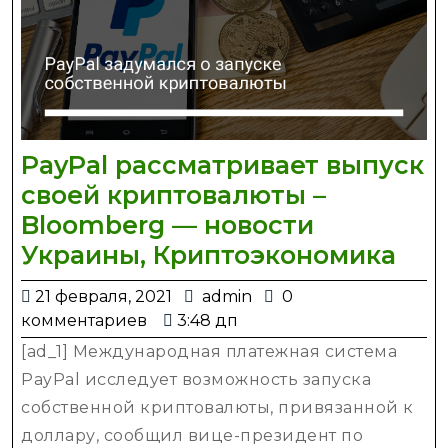
PayPal рассматривает выпуск
своей криптовалюты –
Bloomberg — новости
Pay
Украины, Криптоэкономика
рас
21
admin
21 февраля, 2021
admin
0
вып
февраля,
комментариев
3:48 дп
сво
2021
[ad_1] Международная платежная система
кри
PayPal исследует возможность запуска
–
собственной криптовалюты, привязанной к
Blo
доллару, сообщил вице-президент по