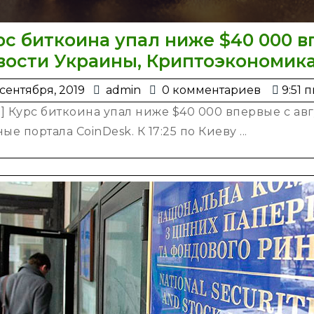
рс биткоина упал ниже $40 000 в
вости Украины, Криптоэкономик
20
admin
сентября, 2019
admin
0 комментариев
9:51 п
сентября,
1] Курс биткоина упал ниже $40 000 впервые с авг
2019
ые портала CoinDesk. К 17:25 по Киеву ...