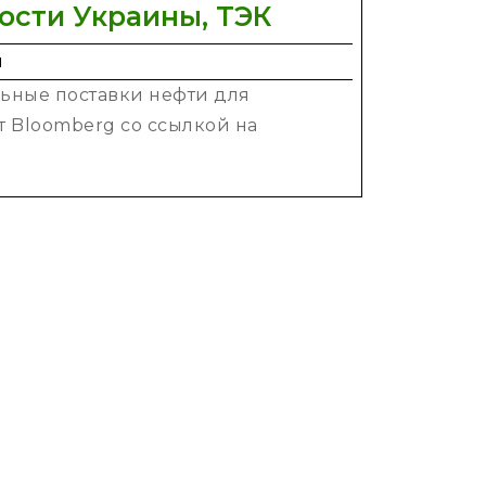
Китай
ости Украины, ТЭК
ведет
п
переговоры
льные поставки нефти для
с
т Bloomberg со ссылкой на
Россией
о
дополнительн
поставках
нефти
–
Bloomberg
—
новости
Украины,
ТЭК