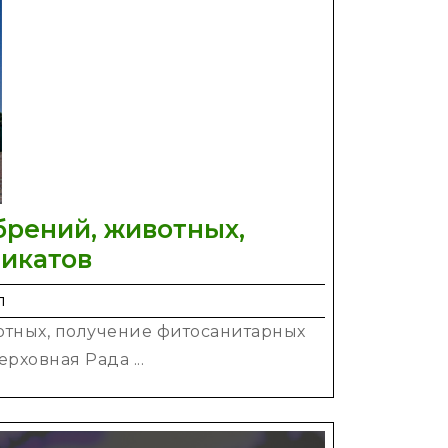
дистанционно
брений, животных,
Рада
икатов
упростила
п
ввоз
вотных, получение фитосанитарных
в
рховная Рада ...
Украину
удобрений,
животных,