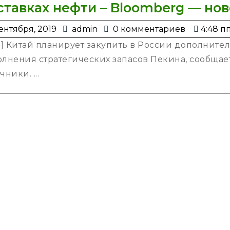
ставках нефти – Bloomberg — нов
3
admin
ентября, 2019
admin
0 комментариев
4:48 п
сентября,
1] Китай планирует закупить в России дополните
2019
лнения стратегических запасов Пекина, сообщае
чники. ...