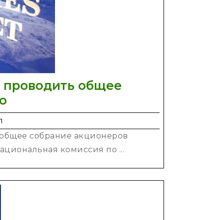
 проводить общее
НКЦБФР
о
во
п
время
 общее собрание акционеров
войны
ациональная комиссия по ...
позволила
проводить
общее
собрание
акционеров