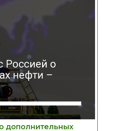
получение
фитосанитарных
сертификатов
 о дополнительных