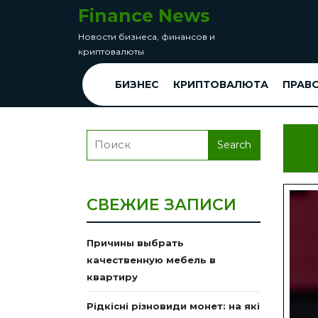
перейти
Finance News
к
Новости бизнеса, финансов и
содержанию
криптовалюты
Skip
to
БИЗНЕС
КРИПТОВАЛЮТА
ПРАВ
Content
Search
for:
СВЕЖИЕ ЗАПИСИ
Причины выбрать
качественную мебель в
квартиру
Рідкісні різновиди монет: на які