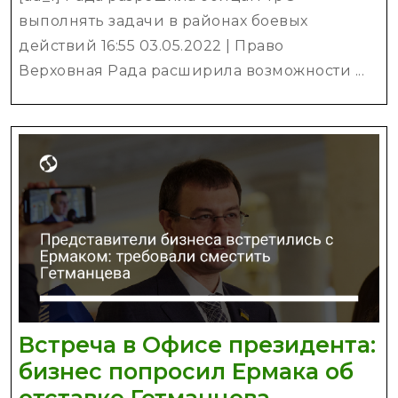
выполнять
выполнять задачи в районах боевых
задачи
действий 16:55 03.05.2022 | Право
в
Верховная Рада расширила возможности ...
районах
боевых
действий
Встреча в Офисе президента:
бизнес попросил Ермака об