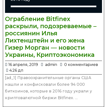
Ограбление Bitfinex
раскрыли, подозреваемые –
россиянин Илья
Лихтенштейн и его жена
Гизер Морган — новости
Огр
Украины, Криптоэкономика
Bitf
16
admin
16 апреля, 2019
admin
0 комментариев
рас
апреля,
4:26 дп
под
2019
[ad_1] Правоохранительные органы США
–
нашли и конфисковали более 94 000
рос
биткоинов, которые в 2016 году украли у
Иль
криптовалютной биржи Bitfinex. ...
Лих