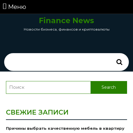
перейти
Меню
Меню
к
содержанию
Finance News
Skip
Новости бизнеса, финансов и криптовалюты
to
Content
Search
for:
Search
for:
СВЕЖИЕ ЗАПИСИ
Причины выбрать качественную мебель в квартиру