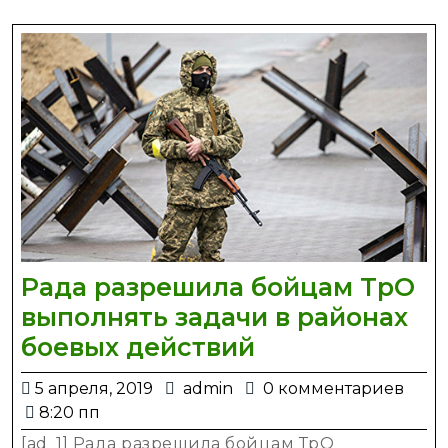
и
его
жен
Гиз
Мор
—
нов
Укр
Кри
Рада разрешила бойцам ТрО
выполнять задачи в районах
Рада
боевых действий
разрешила
5
admin
5 апреля, 2019
admin
0 комментариев
бойцам
апреля,
8:20 пп
ТрО
2019
[ad_1] Рада разрешила бойцам ТрО