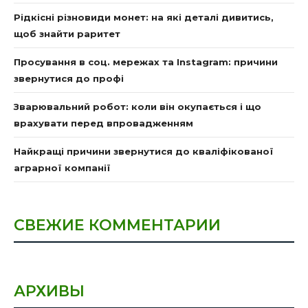
Рідкісні різновиди монет: на які деталі дивитись,
щоб знайти раритет
Просування в соц. мережах та Instagram: причини
звернутися до профі
Зварювальний робот: коли він окупається і що
врахувати перед впровадженням
Найкращі причини звернутися до кваліфікованої
аграрної компанії
СВЕЖИЕ КОММЕНТАРИИ
АРХИВЫ