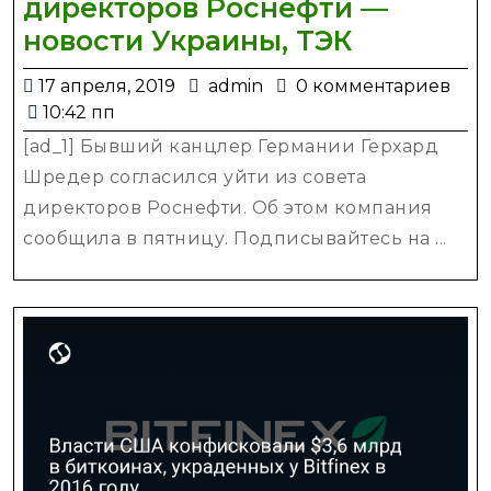
директоров Роснефти —
Герхард
новости Украины, ТЭК
Шредер
17
admin
17 апреля, 2019
admin
0 комментариев
и
апреля,
10:42 пп
Матиас
2019
[ad_1] Бывший канцлер Германии Герхард
Варниг
Шредер согласился уйти из совета
уйдут
директоров Роснефти. Об этом компания
из
сообщила в пятницу. Подписывайтесь на ...
совета
директор
Роснефт
—
новости
Украины,
ТЭК