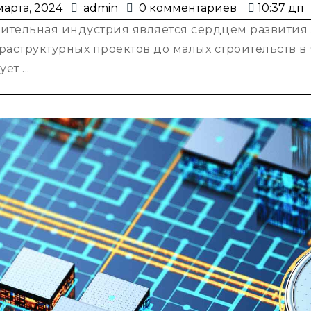
15
admin
марта, 2024
admin
0 комментариев
10:37 дп
плюсы
марта,
оительная индустрия является сердцем развития
профессиональной
2024
аструктурных проектов до малых строительств в 
экспертизы
ет ...
проекта
строительства