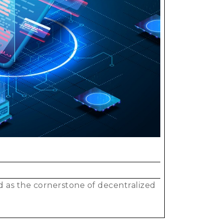
fits
t
d as the cornerstone of decentralized
ract
t