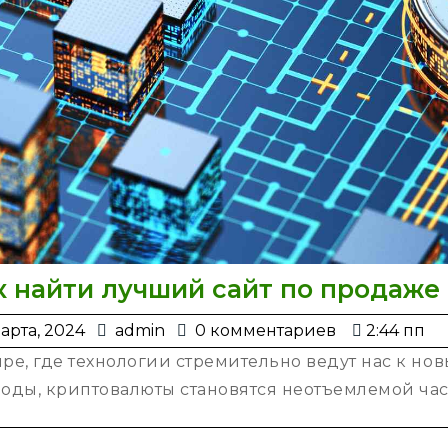
к найти лучший сайт по продаже
3
admin
арта, 2024
admin
0 комментариев
2:44 пп
марта,
ре, где технологии стремительно ведут нас к н
2024
оды, криптовалюты становятся неотъемлемой част