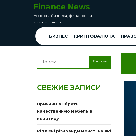
перейти
Finance News
к
Новости бизнеса, финансов и
содержанию
криптовалюты
Skip
to
БИЗНЕС
КРИПТОВАЛЮТА
ПРАВ
Content
Search
for:
СВЕЖИЕ ЗАПИСИ
Причины выбрать
качественную мебель в
квартиру
Рідкісні різновиди монет: на які