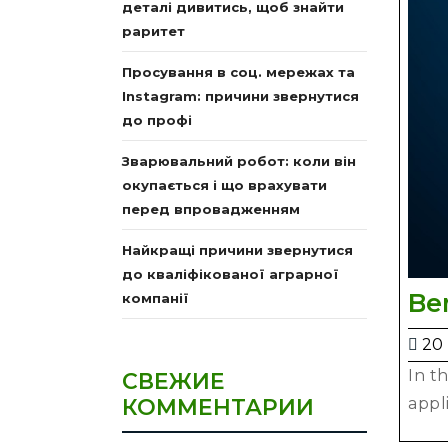
деталі дивитись, щоб знайти
раритет
Просування в соц. мережах та
Instagram: причини звернутися
до профі
Зварювальний робот: коли він
окупається і що врахувати
перед впровадженням
Найкращі причини звернутися
до кваліфікованої аграрної
Ben
компанії
20
In t
СВЕЖИЕ
appl
КОММЕНТАРИИ