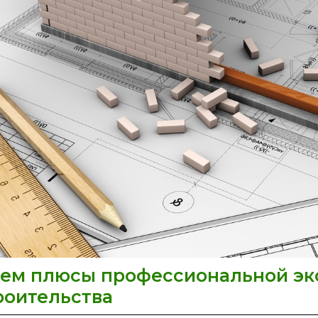
чем плюсы профессиональной эк
В
роительства
чем