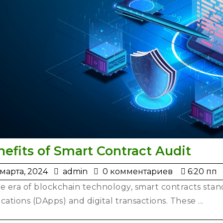
Bene
efits of Smart Contract Audit
of
20
admin
 марта, 2024
admin
0 комментариев
6:20 пп
Smar
марта,
he era of blockchain technology, smart contracts stan
Cont
2024
ications (DApps) and digital transactions. These ...
Audi