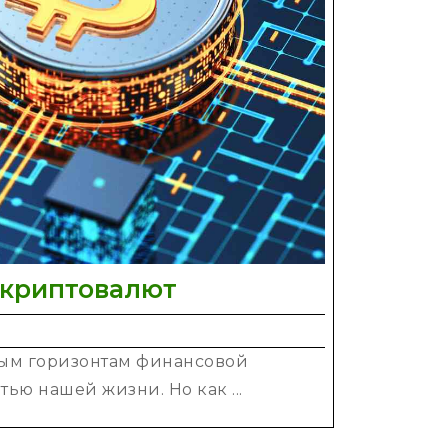
Как
 криптовалют
найти
лучший
овым горизонтам финансовой
сайт
ью нашей жизни. Но как ...
по
продаже