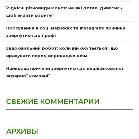
Рідкісні різновиди монет: на які деталі дивитись,
щоб знайти раритет
Просування в соц. мережах та Instagram: причини
звернутися до профі
Зварювальний робот: коли він окупається і що
врахувати перед впровадженням
Найкращі причини звернутися до кваліфікованої
аграрної компанії
СВЕЖИЕ КОММЕНТАРИИ
АРХИВЫ