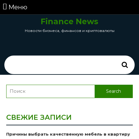
перейти
Меню
Меню
к
содержанию
Finance News
Skip
Новости бизнеса, финансов и криптовалюты
to
Content
Search
for:
Search
for:
СВЕЖИЕ ЗАПИСИ
Причины выбрать качественную мебель в квартиру