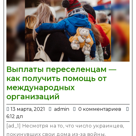
Выплаты переселенцам —
как получить помощь от
международных
Выплаты
организаций
переселенцам
13
admin
13 марта, 2021
admin
0 комментариев
—
марта,
6:12 дп
как
2021
[ad_1] Несмотря на то, что число украинцев,
получить
покинувших свои дома из-за войны,