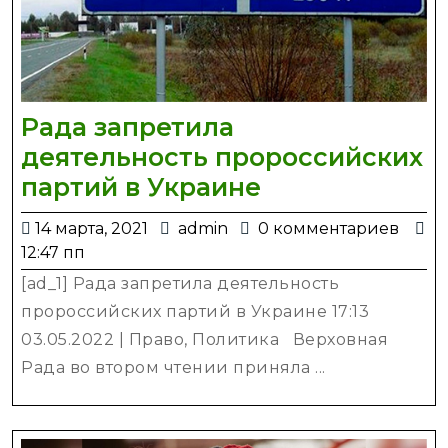
Рада запретила
деятельность пророссийских
Рада
партий в Украине
запретила
14
admin
14 марта, 2021
admin
0 комментариев
деятельность
марта,
12:47 пп
пророссийск
2021
[ad_1] Рада запретила деятельность
партий
пророссийских партий в Украине 17:13
в
03.05.2022 | Право, Политика Верховная
Украине
Рада во втором чтении приняла ...