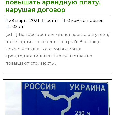
повышать арендную плату,
Владелец
нарушая договор
жилья
29
admin
29 марта, 2021
admin
0 комментариев
не
марта,
1:02 дп
может
2021
[ad_1] Вопрос аренды жилья всегда актуален,
в
но сегодня — особенно острый. Все чаще
односторонн
можно услышать о случаях, когда
порядке
арендодатели внезапно существенно
повышать
повышают стоимость ...
арендную
плату,
нарушая
договор