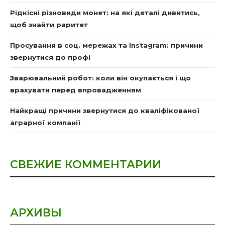
Рідкісні різновиди монет: на які деталі дивитись,
щоб знайти раритет
Просування в соц. мережах та Instagram: причини
звернутися до профі
Зварювальний робот: коли він окупається і що
врахувати перед впровадженням
Найкращі причини звернутися до кваліфікованої
аграрної компанії
СВЕЖИЕ КОММЕНТАРИИ
АРХИВЫ