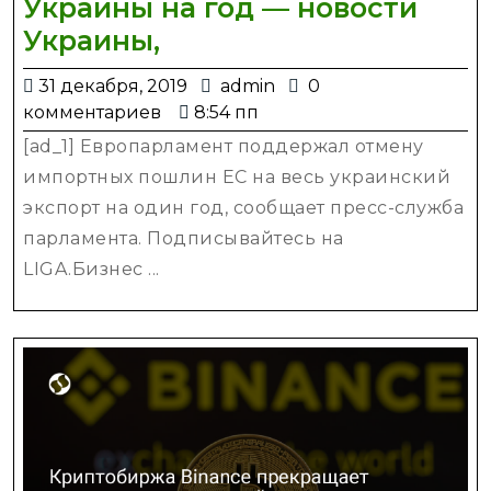
Украины на год — новости
Европарламент
Украины,
отменил
31
admin
31 декабря, 2019
admin
0
импортные
декабря,
комментариев
8:54 пп
пошлины
2019
[ad_1] Европарламент поддержал отмену
ЕС
импортных пошлин ЕС на весь украинский
для
экспорт на один год, сообщает пресс-служба
Украины
парламента. Подписывайтесь на
на
LIGA.Бизнес ...
год
—
новости
Украины,