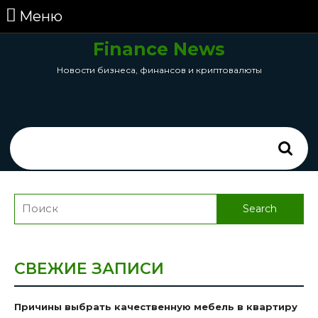
перейти
Меню
Меню
к
содержанию
Finance News
Skip
Новости бизнеса, финансов и криптовалюты
to
Content
Search
for:
Search
for:
СВЕЖИЕ ЗАПИСИ
Причины выбрать качественную мебель в квартиру