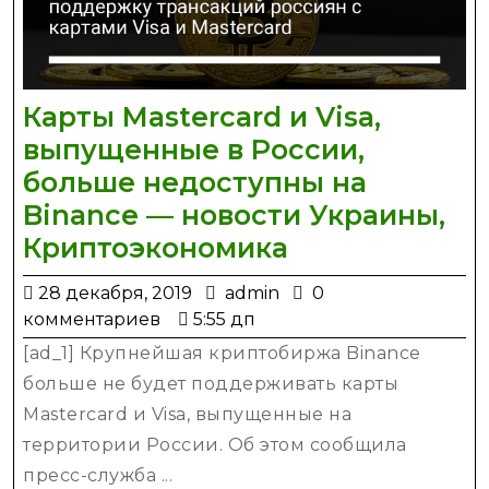
Карты Mastercard и Visa,
выпущенные в России,
больше недоступны на
Binance — новости Украины,
Карты
Криптоэкономика
Mastercard
28
admin
28 декабря, 2019
admin
0
и
декабря,
комментариев
5:55 дп
Visa,
2019
[ad_1] Крупнейшая криптобиржа Binance
выпущенные
больше не будет поддерживать карты
в
Mastercard и Visa, выпущенные на
России,
территории России. Об этом сообщила
больше
пресс-служба ...