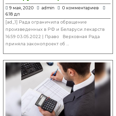
ограничила
9
admin
9 мая, 2020
admin
0 комментариев
обращение
мая,
6:18 дп
произведен
2020
[ad_1] Рада ограничила обращение
в
произведенных в РФ и Беларуси лекарств
РФ
16:59 03.05.2022 | Право Верховная Рада
и
приняла законопроект об ...
Беларуси
лекарств