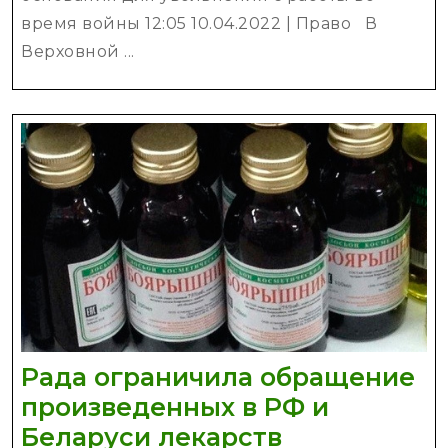
для
время войны 12:05 10.04.2022 | Право В
увольнения
Верховной ...
с
работы
во
время
войны
Рада ограничила обращение
произведенных в РФ и
Рада
Беларуси лекарств