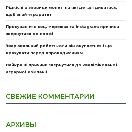
Рідкісні різновиди монет: на які деталі дивитись,
щоб знайти раритет
Просування в соц. мережах та Instagram: причини
звернутися до профі
Зварювальний робот: коли він окупається і що
врахувати перед впровадженням
Найкращі причини звернутися до кваліфікованої
аграрної компанії
СВЕЖИЕ КОММЕНТАРИИ
АРХИВЫ