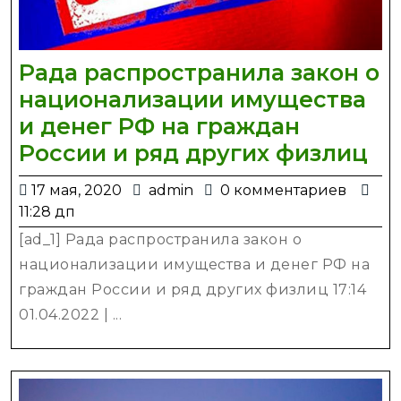
новост
Украин
ТЭК
Рада распространила закон о
национализации имущества
и денег РФ на граждан
Ра
России и ряд других физлиц
ра
17
admin
17 мая, 2020
admin
0 комментариев
за
мая,
11:28 дп
о
2020
[ad_1] Рада распространила закон о
на
национализации имущества и денег РФ на
им
граждан России и ряд других физлиц 17:14
и
01.04.2022 | ...
де
Р
на