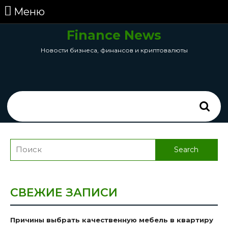
перейти
Меню
Меню
к
содержанию
Finance News
Skip
Новости бизнеса, финансов и криптовалюты
to
Content
Search
for:
Search
for:
СВЕЖИЕ ЗАПИСИ
Причины выбрать качественную мебель в квартиру