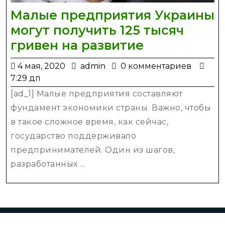
Малые предприятия Украины
могут получить 125 тысяч
Малые
гривен на развитие
предприят
4
admin
4 мая, 2020
admin
0 комментариев
Украины
мая,
7:29 дп
могут
2020
[ad_1] Малые предприятия составляют
получить
фундамент экономики страны. Важно, чтобы
125
в такое сложное время, как сейчас,
тысяч
государство поддерживало
гривен
предпринимателей. Один из шагов,
на
разработанных ...
развитие
Все права защищены (с) 2022