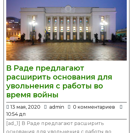
гр
Ро
и
ря
др
фи
В Раде предлагают
расширить основания для
увольнения с работы во
В
время войны
Раде
13
admin
13 мая, 2020
admin
0 комментариев
предлагают
мая,
10:54 дп
расширить
2020
[ad_1] В Раде предлагают расширить
основания
основания для увольнения с работы во