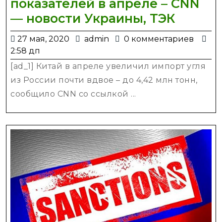
показателей в апреле – CNN
Китай
— новости Украины, ТЭК
увели
27
admin
27 мая, 2020
admin
0 комментариев
импор
мая,
2:58 дп
угля
2020
[ad_1] Китай в апреле увеличил импорт угля
из
из России почти вдвое – до 4,42 млн тонн,
Росси
сообщило CNN со ссылкой ...
до
рекор
показа
в
апрел
–
CNN
—