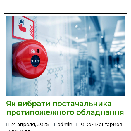
приро
и
челов
Як вибрати постачальника
Я
протипожежного обладнання
в
24
admin
24 апреля, 2025
admin
0 комментариев
п