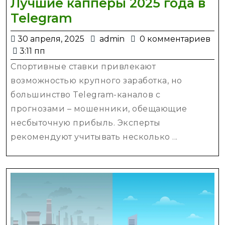
Лучшие капперы 2025 года в
Лучшие
Telegram
капперы
30
admin
30 апреля, 2025
admin
0 комментариев
2025
апреля,
3:11 пп
года
2025
Спортивные ставки привлекают
в
возможностью крупного заработка, но
Telegram
большинство Telegram-каналов с
прогнозами – мошенники, обещающие
несбыточную прибыль. Эксперты
рекомендуют учитывать несколько ...