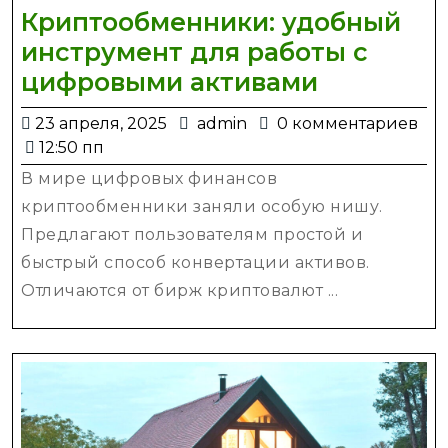
Криптообменники: удобный
инструмент для работы с
Криптооб
цифровыми активами
удобный
23
admin
23 апреля, 2025
admin
0 комментариев
инструме
апреля,
12:50 пп
для
2025
В мире цифровых финансов
работы
криптообменники заняли особую нишу.
с
Предлагают пользователям простой и
цифровы
быстрый способ конвертации активов.
активами
Отличаются от бирж криптовалют ...