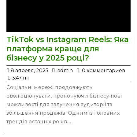
TikTok vs Instagram Reels: Яка
платформа краще для
TikTok
бізнесу у 2025 році?
vs
8
admin
8 апреля, 2025
admin
0 комментариев
Instagram
апреля,
3:47 пп
Reels:
2025
Соціальні мережі продовжують
Яка
еволюціонувати, пропонуючи бізнесу нові
платформа
можливості для залучення аудиторії та
краще
збільшення продажів. Одним із головних
для
трендів останніх років ...
бізнесу