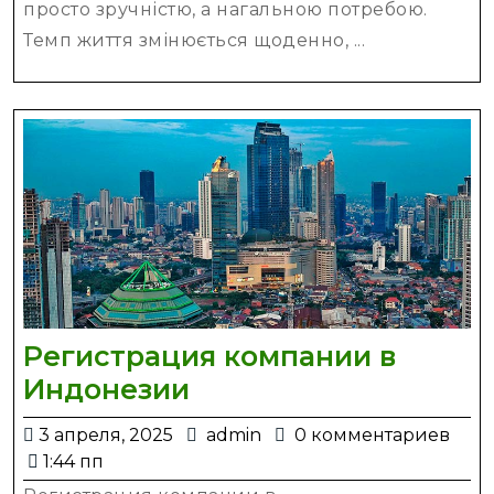
с
просто зручністю, а нагальною потребою.
Темп життя змінюється щоденно, ...
Регистрация компании в
Регистрация
Индонезии
компании
3
admin
3 апреля, 2025
admin
0 комментариев
в
апреля,
1:44 пп
Индонезии
2025