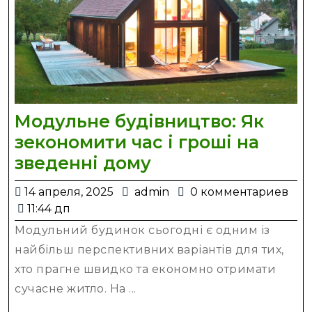
Модульне будівництво: Як
зекономити час і гроші на
Модульне
зведенні дому
будівництво:
14
admin
14 апреля, 2025
admin
0 комментариев
Як
апреля,
11:44 дп
зекономити
2025
Модульний будинок сьогодні є одним із
час
найбільш перспективних варіантів для тих,
і
хто прагне швидко та економно отримати
гроші
сучасне житло. На ...
на