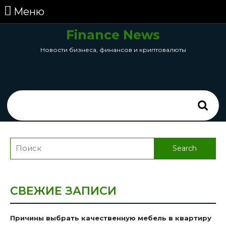
перейти
Меню
Меню
к
содержанию
Finance News
Skip
Новости бизнеса, финансов и криптовалюты
to
Content
Search
for:
Search
for:
СВЕЖИЕ ЗАПИСИ
Причины выбрать качественную мебель в квартиру