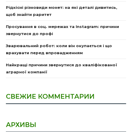
Рідкісні різновиди монет: на які деталі дивитись,
щоб знайти раритет
Просування в соц. мережах та Instagram: причини
звернутися до профі
Зварювальний робот: коли він окупається і що
врахувати перед впровадженням
Найкращі причини звернутися до кваліфікованої
аграрної компанії
СВЕЖИЕ КОММЕНТАРИИ
АРХИВЫ