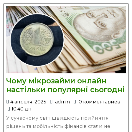
у
2025
році?
Чому мікрозайми онлайн
Ч
настільки популярні сьогодні
м
4
admin
4 апреля, 2025
admin
0 комментариев
о
апреля,
10:40 дп
н
2025
У сучасному світі швидкість прийняття
п
рішень та мобільність фінансів стали не