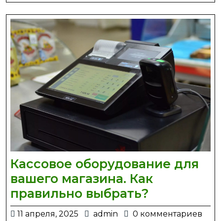
зведенні
дому
Кассовое оборудование для
вашего магазина. Как
Кассовое
правильно выбрать?
оборудова
11
admin
11 апреля, 2025
admin
0 комментариев