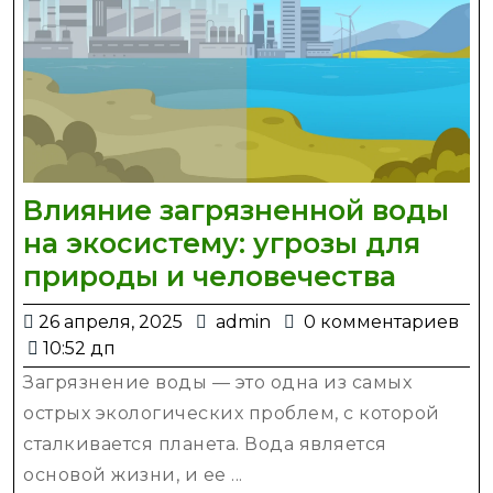
Влияние загрязненной воды
на экосистему: угрозы для
Влиян
природы и человечества
загря
26
admin
26 апреля, 2025
admin
0 комментариев
воды
апреля,
10:52 дп
на
2025
Загрязнение воды — это одна из самых
экосис
острых экологических проблем, с которой
угроз
сталкивается планета. Вода является
для
основой жизни, и ее ...