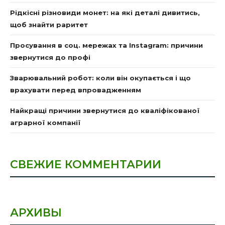
Рідкісні різновиди монет: на які деталі дивитись,
щоб знайти раритет
Просування в соц. мережах та Instagram: причини
звернутися до профі
Зварювальний робот: коли він окупається і що
врахувати перед впровадженням
Найкращі причини звернутися до кваліфікованої
аграрної компанії
СВЕЖИЕ КОММЕНТАРИИ
АРХИВЫ