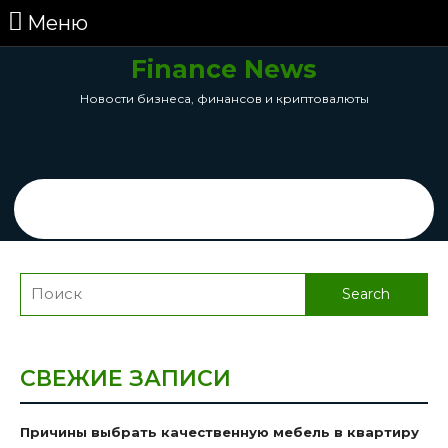
перейти
Меню
Меню
к
содержанию
Finance News
Skip
Новости бизнеса, финансов и криптовалюты
to
Content
Search
for:
Search
for:
СВЕЖИЕ ЗАПИСИ
Причины выбрать качественную мебель в квартиру