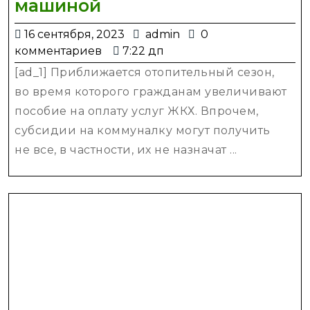
Субсидия
машиной
на
16
admin
16 сентября, 2023
admin
0
коммуналку
сентября,
комментариев
7:22 дп
—
2023
[ad_1] Приближается отопительный сезон,
дадут
во время которого гражданам увеличивают
ли
пособие на оплату услуг ЖКХ. Впрочем,
субсидию
субсидии на коммуналку могут получить
семье
не все, в частности, их не назначат ...
с
машиной