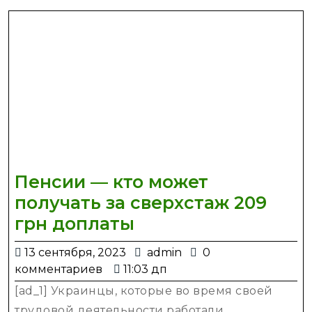
Пенсии — кто может
получать за сверхстаж 209
Пенсии
грн доплаты
—
13
admin
13 сентября, 2023
admin
0
кто
сентября,
комментариев
11:03 дп
может
2023
[ad_1] Украинцы, которые во время своей
получать
трудовой деятельности работали