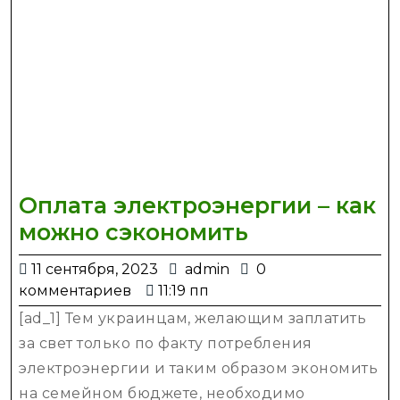
Оплата электроэнергии – как
Оплата
можно сэкономить
электроэне
11
admin
11 сентября, 2023
admin
0
–
сентября,
комментариев
11:19 пп
как
2023
[ad_1] Тем украинцам, желающим заплатить
можно
за свет только по факту потребления
сэкономить
электроэнергии и таким образом экономить
на семейном бюджете, необходимо