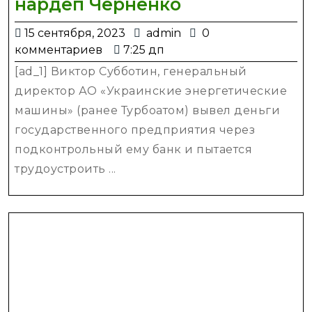
Виктор
нардеп Черненко
Субботин
15
admin
15 сентября, 2023
admin
0
вывел
сентября,
комментариев
7:25 дп
из
2023
[ad_1] Виктор Субботин, генеральный
Турбоатома
директор АО «Украинские энергетические
1,4
машины» (ранее Турбоатом) вывел деньги
млрд
государственного предприятия через
грн
подконтрольный ему банк и пытается
через
трудоустроить ...
Мегабанк,
говорит
экс-
нардеп
Черненко