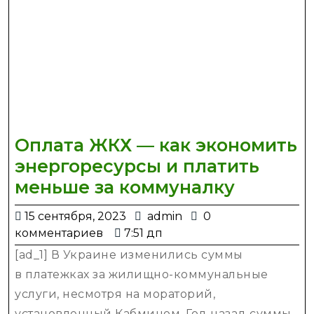
месяц
Оплата ЖКХ — как экономить
энергоресурсы и платить
Оплата
меньше за коммуналку
ЖКХ
15
admin
15 сентября, 2023
admin
0
—
сентября,
комментариев
7:51 дп
как
2023
[ad_1] В Украине изменились суммы
экономи
в платежках за жилищно-коммунальные
энергор
услуги, несмотря на мораторий,
и
установленный Кабмином. Год назад суммы