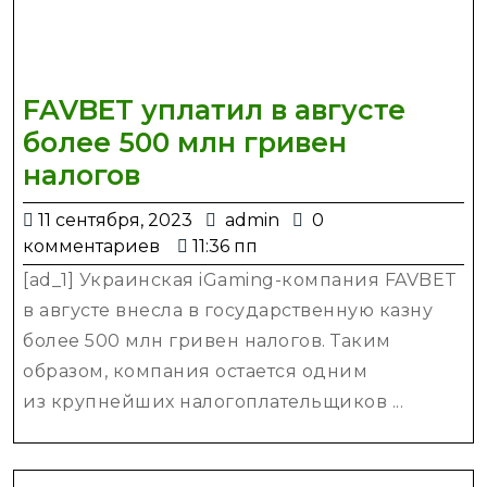
FAVBET уплатил в августе
более 500 млн гривен
FAVBET
налогов
уплатил
11
admin
11 сентября, 2023
admin
0
в
сентября,
комментариев
11:36 пп
августе
2023
[ad_1] Украинская iGaming-компания FAVBET
более
в августе внесла в государственную казну
500
более 500 млн гривен налогов. Таким
млн
образом, компания остается одним
гривен
из крупнейших налогоплательщиков ...
налогов