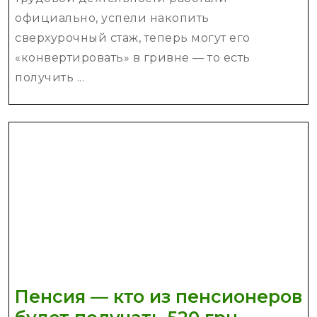
за
официально, успели накопить
сверхстаж
сверхурочный стаж, теперь могут его
209
«конвертировать» в гривне — то есть
грн
получить ...
доплаты
Пенсия — кто из пенсионеров