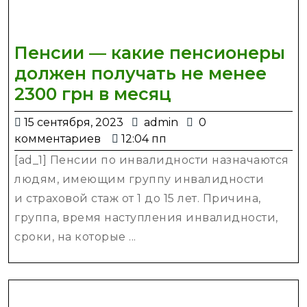
Пенсии — какие пенсионеры
должен получать не менее
Пенсии
2300 грн в месяц
—
15
admin
15 сентября, 2023
admin
0
какие
сентября,
комментариев
12:04 пп
пенсионеры
2023
[ad_1] Пенсии по инвалидности назначаются
должен
людям, имеющим группу инвалидности
получать
и страховой стаж от 1 до 15 лет. Причина,
не
группа, время наступления инвалидности,
менее
сроки, на которые ...
2300
грн
в