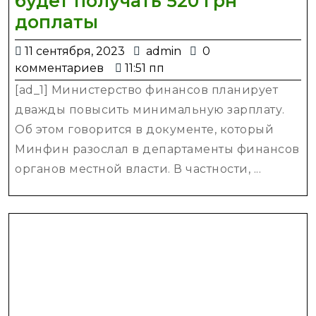
будет получать 520 грн
Пенсия
доплаты
—
11
admin
11 сентября, 2023
admin
0
кто
сентября,
комментариев
11:51 пп
из
2023
[ad_1] Министерство финансов планирует
пенсионеров
дважды повысить минимальную зарплату.
будет
Об этом говорится в документе, который
получать
Минфин разослал в департаменты финансов
520
органов местной власти. В частности, ...
грн
доплаты