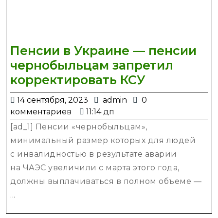
Пенсии в Украине — пенсии
чернобыльцам запретил
Пенсии
корректировать КСУ
в
14
admin
14 сентября, 2023
admin
0
Украине
сентября,
комментариев
11:14 дп
—
2023
[ad_1] Пенсии «чернобыльцам»,
пенсии
минимальный размер которых для людей
чернобыл
с инвалидностью в результате аварии
запретил
на ЧАЭС увеличили с марта этого года,
корректир
должны выплачиваться в полном объеме —
КСУ
...