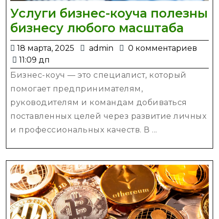
Услуги бизнес-коуча полезны
Услу
бизнесу любого масштаба
бизн
18
admin
18 марта, 2025
admin
0 комментариев
коуч
марта,
11:09 дп
поле
2025
Бизнес-коуч — это специалист, который
бизн
помогает предпринимателям,
любо
руководителям и командам добиваться
масш
поставленных целей через развитие личных
и профессиональных качеств. В ...