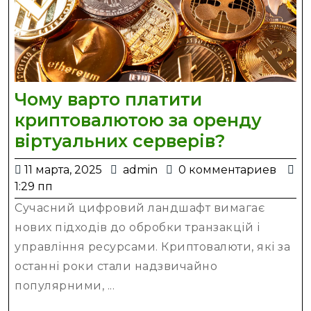
Чому варто платити
криптовалютою за оренду
Чому
віртуальних серверів?
варто
11
admin
11 марта, 2025
admin
0 комментариев
платити
марта,
1:29 пп
криптов
2025
Сучасний цифровий ландшафт вимагає
за
нових підходів до обробки транзакцій і
оренду
управління ресурсами. Криптовалюти, які за
віртуаль
останні роки стали надзвичайно
серверів
популярними, ...