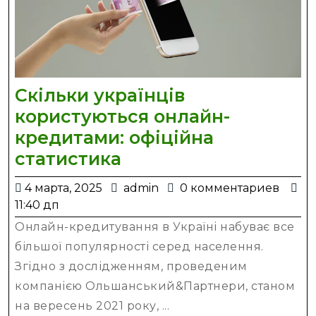
Скільки українців
користуються онлайн-
кредитами: офіційна
Скільки
статистика
українців
4
admin
4 марта, 2025
admin
0 комментариев
користуються
марта,
11:40 дп
онлайн-
2025
Онлайн-кредитування в Україні набуває все
кредитами:
більшої популярності серед населення.
офіційна
Згідно з дослідженням, проведеним
статистика
компанією Ольшанський&Партнери, станом
на вересень 2021 року, ...