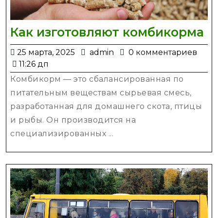
К
Как изготовляют комбикорма
и
25
admin
25 марта, 2025
admin
0 комментариев
к
марта,
11:26 дп
2025
Комбикорм — это сбалансированная по
питательным веществам сырьевая смесь,
разработанная для домашнего скота, птицы
и рыбы. Он производится на
специализированных ...