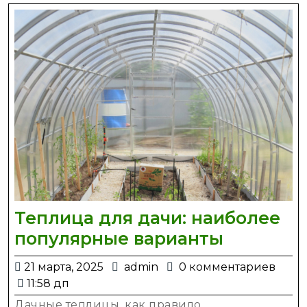
Теплица для дачи: наиболее
Теплица
популярные варианты
для
21
admin
21 марта, 2025
admin
0 комментариев
дачи:
марта,
11:58 дп
наиболе
2025
Дачные теплицы, как правило,