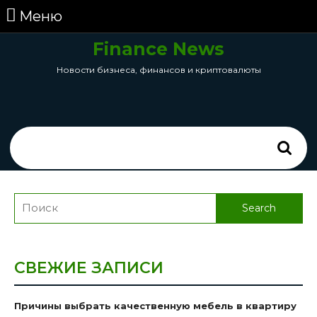
перейти
Меню
Меню
к
содержанию
Finance News
Skip
Новости бизнеса, финансов и криптовалюты
to
Content
Search
for:
Search
for:
СВЕЖИЕ ЗАПИСИ
Причины выбрать качественную мебель в квартиру