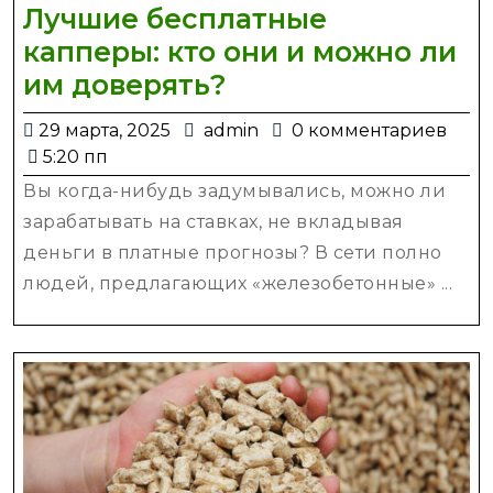
Лучшие бесплатные
капперы: кто они и можно ли
Лучшие
им доверять?
бесплатные
29
admin
29 марта, 2025
admin
0 комментариев
капперы:
марта,
5:20 пп
кто
2025
Вы когда-нибудь задумывались, можно ли
они
зарабатывать на ставках, не вкладывая
и
деньги в платные прогнозы? В сети полно
можно
людей, предлагающих «железобетонные» ...
ли
им
доверять?