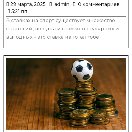
забью
29
admin
29 марта, 2025
admin
0 комментариев
Страт
марта,
5:21 пп
ставо
2025
В ставках на спорт существует множество
для
стратегий, но одна из самых популярных и
успе
выгодных – это ставка на тотал «обе ...
прогн