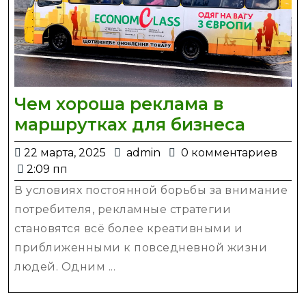
Чем хороша реклама в
Чем
маршрутках для бизнеса
хорош
22
admin
22 марта, 2025
admin
0 комментариев
рекла
марта,
2:09 пп
в
2025
В условиях постоянной борьбы за внимание
маршр
потребителя, рекламные стратегии
для
становятся всё более креативными и
бизне
приближенными к повседневной жизни
людей. Одним ...