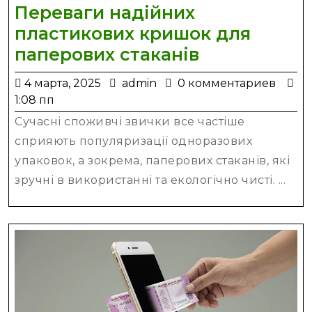
Переваги надійних
пластикових кришок для
Переваги
паперових стаканів
надійних
4
admin
4 марта, 2025
admin
0 комментариев
пластикови
марта,
1:08 пп
кришок
2025
Сучасні споживчі звички все частіше
для
сприяють популяризації одноразових
паперових
упаковок, а зокрема, паперових стаканів, які
стаканів
зручні в використанні та екологічно чисті. ...