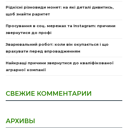
Рідкісні різновиди монет: на які деталі дивитись,
щоб знайти раритет
Просування в соц. мережах та Instagram: причини
звернутися до профі
Зварювальний робот: коли він окупається і що
врахувати перед впровадженням
Найкращі причини звернутися до кваліфікованої
аграрної компанії
СВЕЖИЕ КОММЕНТАРИИ
АРХИВЫ