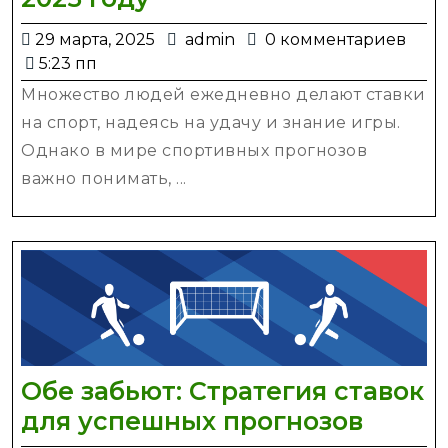
прогнозистов
29
admin
29 марта, 2025
admin
0 комментариев
на
марта,
5:23 пп
спорт:
2025
Множество людей ежедневно делают ставки
кто
на спорт, надеясь на удачу и знание игры.
заслуживает
Однако в мире спортивных прогнозов
доверия
важно понимать, ...
в
2025
году
Обе забьют: Стратегия ставок
Обе
для успешных прогнозов