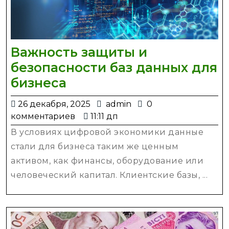
Важность защиты и
безопасности баз данных для
Важность
бизнеса
защиты
26
admin
26 декабря, 2025
admin
0
и
декабря,
комментариев
11:11 дп
безопасности
2025
В условиях цифровой экономики данные
баз
стали для бизнеса таким же ценным
данных
активом, как финансы, оборудование или
для
человеческий капитал. Клиентские базы, ...
бизнеса