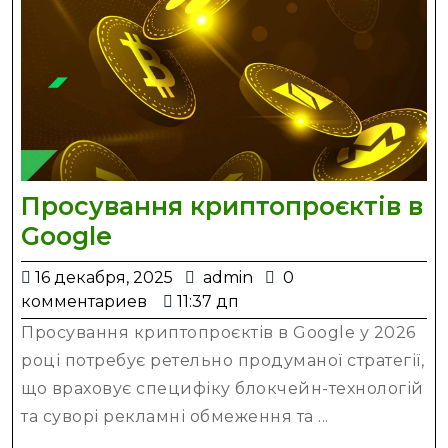
Просування криптопроєктів в
Просування
Google
криптопроєктів
16
admin
16 декабря, 2025
admin
0
в
декабря,
комментариев
11:37 дп
Google
2025
Просування криптопроєктів в Google у 2026
році потребує ретельно продуманої стратегії,
що враховує специфіку блокчейн-технологій
та суворі рекламні обмеження та ...