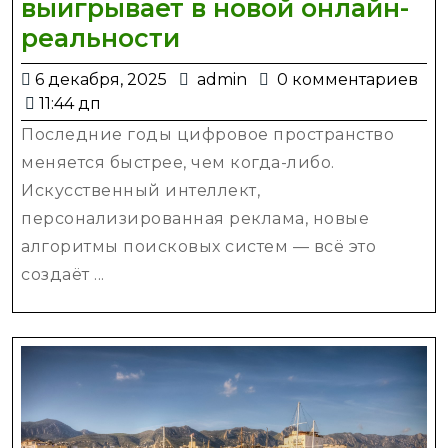
выигрывает в новой онлайн-
Цифровой
реальности
маркетинг
6
admin
6 декабря, 2025
admin
0 комментариев
и
декабря,
11:44 дп
SEO
2025
Последние годы цифровое пространство
в
меняется быстрее, чем когда-либо.
2025
Искусственный интеллект,
году:
персонализированная реклама, новые
как
алгоритмы поисковых систем — всё это
бизнес
создаёт ...
выигрывает
в
новой
онлайн-
реальности