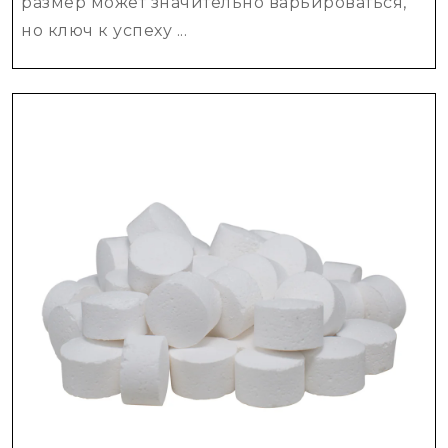
расчет
размер может значительно варьироваться,
но ключ к успеху ...