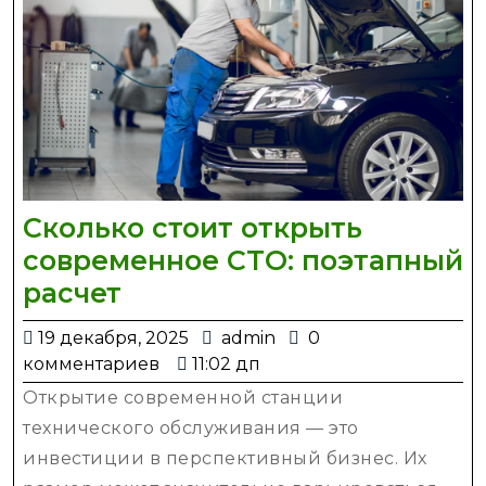
Сколько стоит открыть
современное СТО: поэтапный
Сколько
расчет
стоит
19
admin
19 декабря, 2025
admin
0
открыть
декабря,
комментариев
11:02 дп
современное
2025
Открытие современной станции
СТО:
технического обслуживания — это
поэтапный
инвестиции в перспективный бизнес. Их