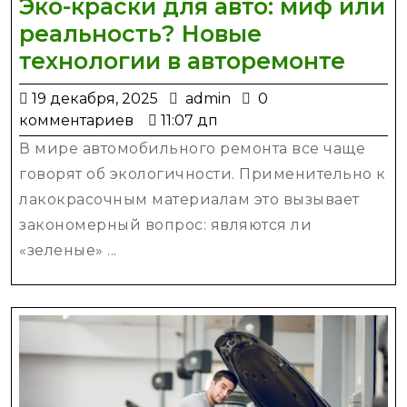
Эко-краски для авто: миф или
реальность? Новые
Эко-
технологии в авторемонте
крас
19
admin
19 декабря, 2025
admin
0
для
декабря,
комментариев
11:07 дп
авто:
2025
В мире автомобильного ремонта все чаще
миф
говорят об экологичности. Применительно к
или
лакокрасочным материалам это вызывает
реал
закономерный вопрос: являются ли
Нов
«зеленые» ...
техн
в
авто