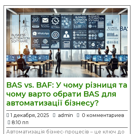
BAS vs. BAF: У чому різниця та
чому варто обрати BAS для
BAS
автоматизації бізнесу?
vs.
1
admin
1 декабря, 2025
admin
0 комментариев
BAF:
декабря,
8:10 пп
У
2025
Автоматизація бізнес-процесів – це ключ до