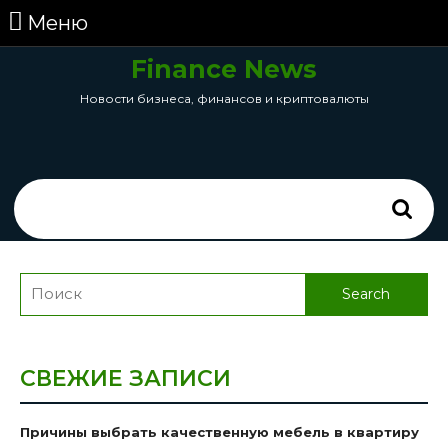
перейти
Меню
Меню
к
содержанию
Finance News
Skip
Новости бизнеса, финансов и криптовалюты
to
Content
Search
for:
Search
for:
СВЕЖИЕ ЗАПИСИ
Причины выбрать качественную мебель в квартиру