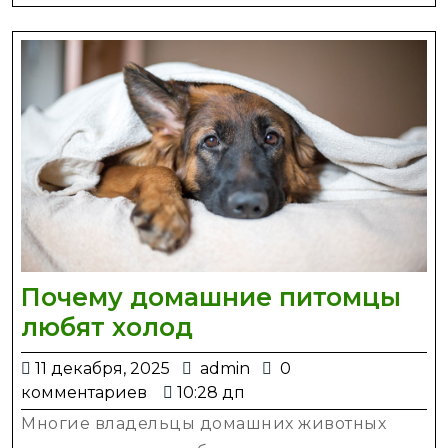
Почему домашние питомцы
Почему
любят холод
домашние
11
admin
11 декабря, 2025
admin
0
питомцы
декабря,
комментариев
10:28 дп
любят
2025
Многие владельцы домашних животных
холод