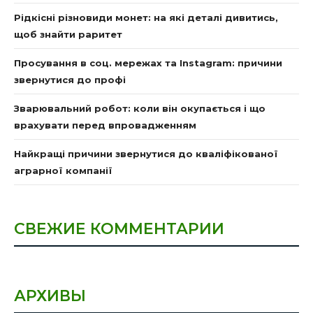
Рідкісні різновиди монет: на які деталі дивитись,
щоб знайти раритет
Просування в соц. мережах та Instagram: причини
звернутися до профі
Зварювальний робот: коли він окупається і що
врахувати перед впровадженням
Найкращі причини звернутися до кваліфікованої
аграрної компанії
СВЕЖИЕ КОММЕНТАРИИ
АРХИВЫ