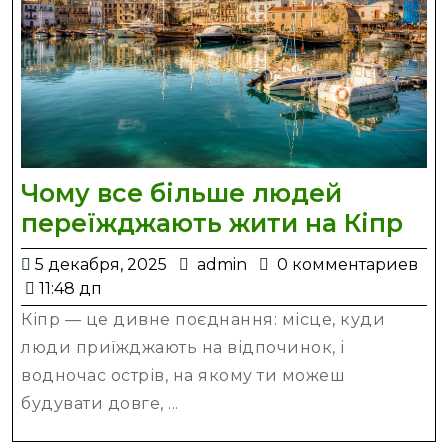
Чому все більше людей
Чо
переїжджають жити на Кіпр
все
5
admin
5 декабря, 2025
admin
0 комментариев
бі
декабря,
11:48 дп
лю
2025
Кіпр — це дивне поєднання: місце, куди
пе
люди приїжджають на відпочинок, і
жи
водночас острів, на якому ти можеш
на
будувати довге, ...
Кіп