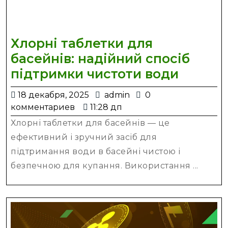
Хлорні таблетки для
басейнів: надійний спосіб
Хлорні
підтримки чистоти води
таблет
18
admin
18 декабря, 2025
admin
0
для
декабря,
комментариев
11:28 дп
басейні
2025
Хлорні таблетки для басейнів — це
надійн
ефективний і зручний засіб для
спосіб
підтримання води в басейні чистою і
підтри
безпечною для купання. Використання ...
чистот
води