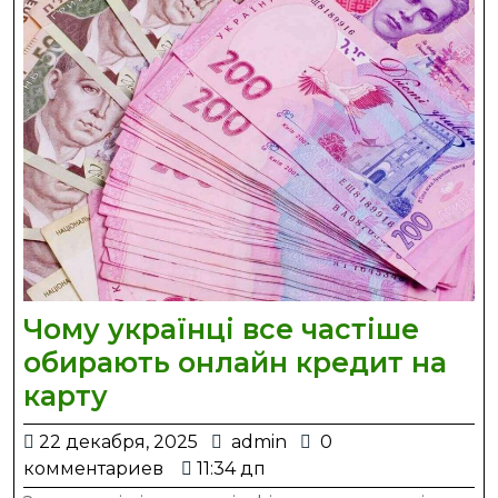
Чому українці все частіше
обирають онлайн кредит на
Чому
карту
українці
22
admin
22 декабря, 2025
admin
0
все
декабря,
комментариев
11:34 дп
частіше
2025