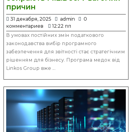
Чому
причин
українські
31
admin
31 декабря, 2025
admin
0
бухгалтери
декабря,
комментариев
12:22 пп
обирають
2025
В умовах постійних змін податкового
M.E.Doc:
законодавства вибір програмного
7
забезпечення для звітності стає стратегічним
вагомих
рішенням для бізнесу. Програма медок від
причин
Linkos Group вже ...