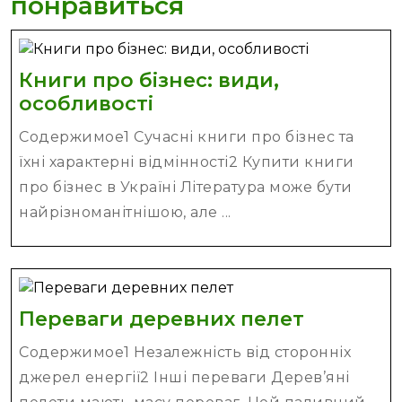
понравиться
Книги про бізнес: види,
Книги
особливості
про
Содержимое1 Сучасні книги про бізнес та
бізнес:
їхні характерні відмінності2 Купити книги
види,
про бізнес в Україні Література може бути
особливості
найрізноманітнішою, але ...
Переваг
Переваги деревних пелет
деревни
Содержимое1 Незалежність від сторонніх
пелет
джерел енергії2 Інші переваги Дерев’яні