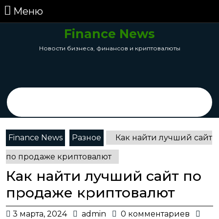
перейти
Меню
Меню
к
содержанию
Finance News
Skip
Новости бизнеса, финансов и криптовалюты
to
Content
Search
for:
Finance News
Разное
Как найти лучший сайт
по продаже криптовалют
Как найти лучший сайт по
продаже криптовалют
3
admin
3 марта, 2024
admin
0 комментариев