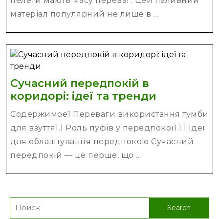
пелети мають масу переваг. Цей паливний
матеріал популярний не лише в ...
Сучасний передпокій в
Сучасний
коридорі: ідеї та тренди
передпокі
Содержимое1 Переваги використання тумби
в
для взуття1.1 Роль пуфів у передпокої1.1.1 Ідеї
коридорі:
для облаштування передпокою Сучасний
ідеї
передпокій — це перше, що ...
та
тренди
Search
for: