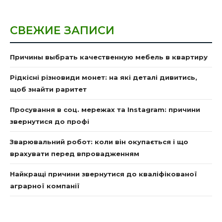
СВЕЖИЕ ЗАПИСИ
Причины выбрать качественную мебель в квартиру
Рідкісні різновиди монет: на які деталі дивитись,
щоб знайти раритет
Просування в соц. мережах та Instagram: причини
звернутися до профі
Зварювальний робот: коли він окупається і що
врахувати перед впровадженням
Найкращі причини звернутися до кваліфікованої
аграрної компанії