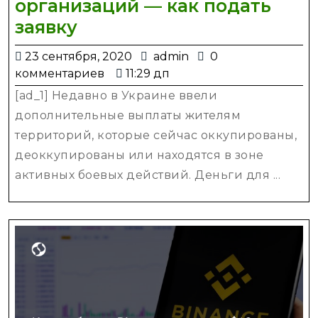
организаций — как подать
Помощь
заявку
украинцам
23
admin
23 сентября, 2020
admin
0
от
сентября,
комментариев
11:29 дп
международных
2020
[ad_1] Недавно в Украине ввели
организаций
дополнительные выплаты жителям
—
территорий, которые сейчас оккупированы,
как
деоккупированы или находятся в зоне
подать
активных боевых действий. Деньги для ...
заявку