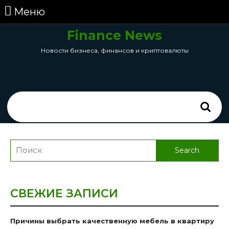
перейти
Меню
Меню
к
содержанию
Finance News
Skip
Новости бизнеса, финансов и криптовалюты
to
Content
Search
for:
Search
for:
СВЕЖИЕ ЗАПИСИ
Причины выбрать качественную мебель в квартиру