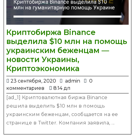
Криптобиржа Binance
выделила $10 млн на помощь
украинским беженцам —
новости Украины,
Криптобиржа
Криптоэкономика
Binance
23
admin
23 сентября, 2020
admin
0
выделила
сентября,
комментариев
8:14 дп
$10
2020
[ad_1] Криптовалютная биржа Binance
млн
решила выделить $10 млн в помощь
на
украинским беженцам, сообщается на ее
помощь
странице в Twitter. Компания заявила, ...
украинским