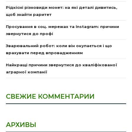
Рідкісні різновиди монет: на які деталі дивитись,
щоб знайти раритет
Просування в соц. мережах та Instagram: причини
звернутися до профі
Зварювальний робот: коли він окупається і що
врахувати перед впровадженням
Найкращі причини звернутися до кваліфікованої
аграрної компанії
СВЕЖИЕ КОММЕНТАРИИ
АРХИВЫ