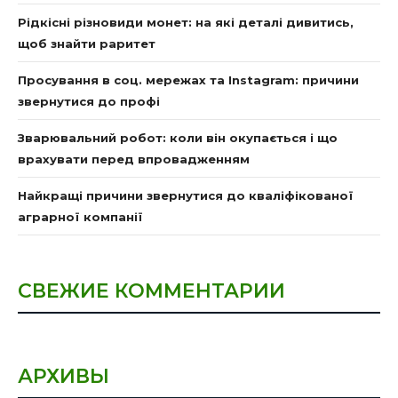
Рідкісні різновиди монет: на які деталі дивитись,
щоб знайти раритет
Просування в соц. мережах та Instagram: причини
звернутися до профі
Зварювальний робот: коли він окупається і що
врахувати перед впровадженням
Найкращі причини звернутися до кваліфікованої
аграрної компанії
СВЕЖИЕ КОММЕНТАРИИ
АРХИВЫ