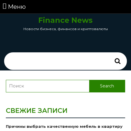
перейти
Меню
Меню
к
содержанию
Finance News
Skip
Новости бизнеса, финансов и криптовалюты
to
Content
Search
for:
Search
for:
СВЕЖИЕ ЗАПИСИ
Причины выбрать качественную мебель в квартиру