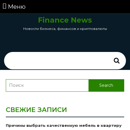
перейти
Меню
Меню
к
содержанию
Finance News
Skip
Новости бизнеса, финансов и криптовалюты
to
Content
Search
for:
Search
for:
СВЕЖИЕ ЗАПИСИ
Причины выбрать качественную мебель в квартиру