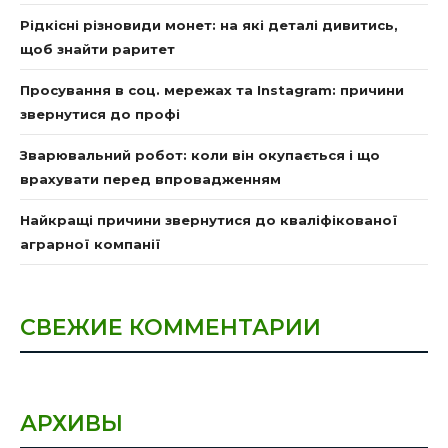
Рідкісні різновиди монет: на які деталі дивитись,
щоб знайти раритет
Просування в соц. мережах та Instagram: причини
звернутися до профі
Зварювальний робот: коли він окупається і що
врахувати перед впровадженням
Найкращі причини звернутися до кваліфікованої
аграрної компанії
СВЕЖИЕ КОММЕНТАРИИ
АРХИВЫ