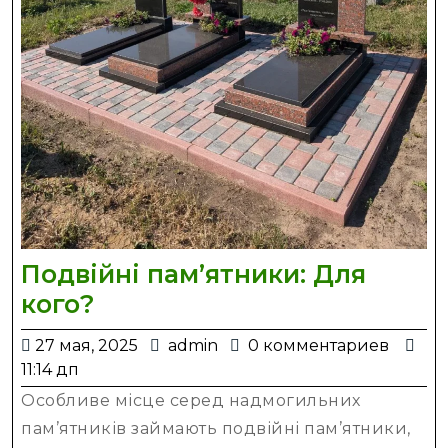
Подвійні пам’ятники: Для
Подвійні
кого?
пам’ятники:
27
admin
27 мая, 2025
admin
0 комментариев
Для
мая,
11:14 дп
кого?
2025
Особливе місце серед надмогильних
пам’ятників займають подвійні пам’ятники,