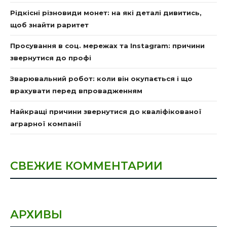
Рідкісні різновиди монет: на які деталі дивитись,
щоб знайти раритет
Просування в соц. мережах та Instagram: причини
звернутися до профі
Зварювальний робот: коли він окупається і що
врахувати перед впровадженням
Найкращі причини звернутися до кваліфікованої
аграрної компанії
СВЕЖИЕ КОММЕНТАРИИ
АРХИВЫ