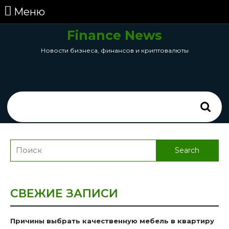
перейти
Меню
Меню
к
содержанию
Finance News
Skip
Новости бизнеса, финансов и криптовалюты
to
Content
Search
for:
Search
for:
СВЕЖИЕ ЗАПИСИ
Причины выбрать качественную мебель в квартиру