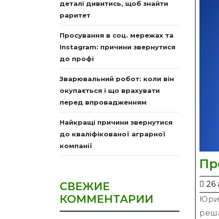
деталі дивитись, щоб знайти
раритет
Просування в соц. мережах та
Instagram: причини звернутися
до профі
Зварювальний робот: коли він
окупається і що врахувати
перед впровадженням
Найкращі причини звернутися
до кваліфікованої аграрної
компанії
Пр
26 
СВЕЖИЕ
КОММЕНТАРИИ
Юри
реш