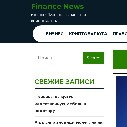
перейти
Finance News
к
Новости бизнеса, финансов и
содержанию
криптовалюты
Skip
to
БИЗНЕС
КРИПТОВАЛЮТА
ПРАВ
Content
Search
for:
СВЕЖИЕ ЗАПИСИ
Причины выбрать
качественную мебель в
квартиру
Рідкісні різновиди монет: на які