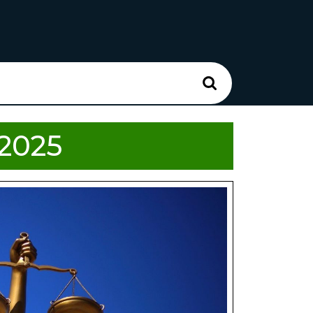
Search
for:
.2025