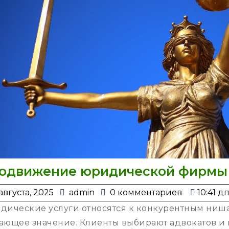
одвижение юридической фирмы
26
admin
августа, 2025
admin
0 комментариев
10:41 д
августа,
дические услуги относятся к конкурентным ниша
2025
ающее значение. Клиенты выбирают адвокатов и