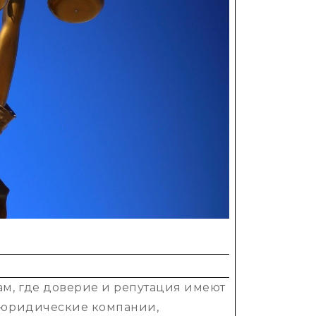
Продвижение
юридической
п
фирмы
м, где доверие и репутация имеют
 юридические компании,