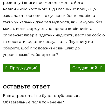
розвитку, і книги про менеджмент є його
невід’ємною частиною. Від класичних праць, що
закладають основи, до сучасних бестселерів та
таких унікальних джерел мудрості, як «Самурай без
меча», вони формують не просто керівників, а
справжніх лідерів, здатних надихати, вести за собою
та досягати видатних результатів. Яку книгу ви
оберете, щоб продовжити свій шлях до
управлінської майстерності?
Навигация
Предыдущий
Сле
Предыдущий
Следующий
по
пост:
сооб
записям
оставьте ответ
Ваш адрес email не будет опубликован.
Обязательные поля помечены
*