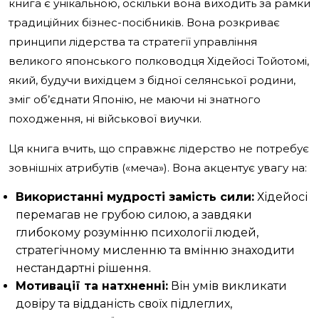
книга є унікальною, оскільки вона виходить за рамки
традиційних бізнес-посібників. Вона розкриває
принципи лідерства та стратегії управління
великого японського полководця Хідейосі Тойотомі,
який, будучи вихідцем з бідної селянської родини,
зміг об’єднати Японію, не маючи ні знатного
походження, ні військової виучки.
Ця книга вчить, що справжнє лідерство не потребує
зовнішніх атрибутів («меча»). Вона акцентує увагу на:
Використанні мудрості замість сили:
Хідейосі
перемагав не грубою силою, а завдяки
глибокому розумінню психології людей,
стратегічному мисленню та вмінню знаходити
нестандартні рішення.
Мотивації та натхненні:
Він умів викликати
довіру та відданість своїх підлеглих,