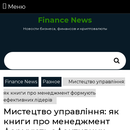
перейти
Меню
Меню
к
содержанию
Finance News
Skip
Новости бизнеса, финансов и криптовалюты
to
Content
Search
for:
Finance News
Разное
Мистецтво управління:
як книги про менеджмент формують
ефективних лідерів
Мистецтво управління: як
книги про менеджмент