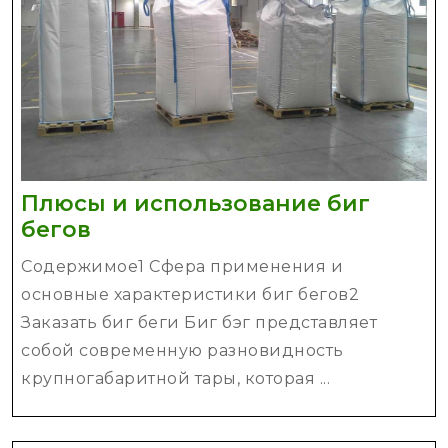
Плюсы и использование биг
Плюсы
бегов
и
Содержимое1 Сфера применения и
использование
основные характеристики биг бегов2
биг
Заказать биг беги Биг бэг представляет
бегов
собой современную разновидность
крупногабаритной тары, которая ...