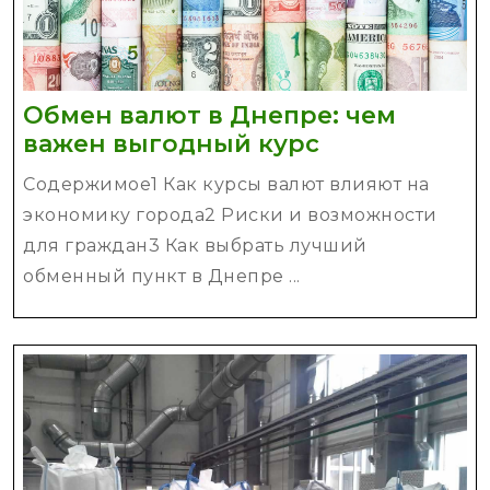
Обмен валют в Днепре: чем
Обмен
важен выгодный курс
валют
Содержимое1 Как курсы валют влияют на
в
экономику города2 Риски и возможности
Днепре:
для граждан3 Как выбрать лучший
чем
обменный пункт в Днепре ...
важен
выгодный
курс