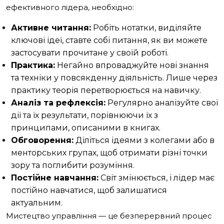
ефективного лідера, необхідно:
Активне читання:
Робіть нотатки, виділяйте
ключові ідеї, ставте собі питання, як ви можете
застосувати прочитане у своїй роботі.
Практика:
Негайно впроваджуйте нові знання
та техніки у повсякденну діяльність. Лише через
практику теорія перетворюється на навичку.
Аналіз та рефлексія:
Регулярно аналізуйте свої
дії та їх результати, порівнюючи їх з
принципами, описаними в книгах.
Обговорення:
Діліться ідеями з колегами або в
менторських групах, щоб отримати різні точки
зору та поглибити розуміння.
Постійне навчання:
Світ змінюється, і лідер має
постійно навчатися, щоб залишатися
актуальним.
Мистецтво управління — це безперервний процес