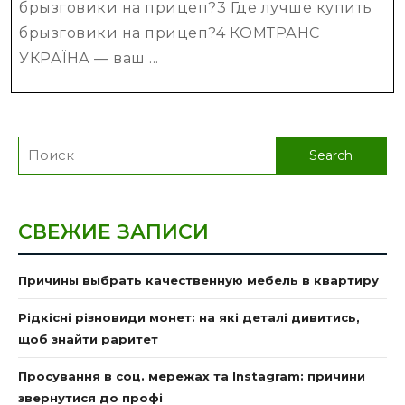
брызговики на прицеп?3 Где лучше купить
КОМТРАНС
брызговики на прицеп?4 КОМТРАНС
УКРАЇНА:
УКРАЇНА — ваш ...
надежност
и
качество
Search
for:
СВЕЖИЕ ЗАПИСИ
Причины выбрать качественную мебель в квартиру
Рідкісні різновиди монет: на які деталі дивитись,
щоб знайти раритет
Просування в соц. мережах та Instagram: причини
звернутися до профі