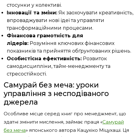
стосунки у колективі.
Інновації та зміни:
Як заохочувати креативність,
впроваджувати нові ідеї та управляти
трансформаційними процесами.
Фінансова грамотність для
лідерів:
Розуміння ключових фінансових
показників та прийняття обґрунтованих рішень.
Особистісна ефективність:
Розвиток
самодисципліни, тайм-менеджменту та
стресостійкості.
Самурай без меча: уроки
управління з несподіваного
джерела
Особливе місце серед книг про менеджмент, що
здатні змінити мислення, займає праця «
Самурай
без меча
» японського автора Кацухіко Міцухаші. Ця