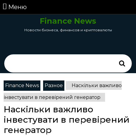
перейти
Меню
Меню
к
содержанию
Finance News
Skip
Новости бизнеса, финансов и криптовалюты
to
Content
Search
for:
Finance News
Разное
Наскільки важливо
інвестувати в перевірений генератор
Наскільки важливо
інвестувати в перевірений
генератор