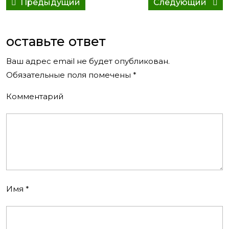
Предыдущий
Сле
Предыдущий
Следующий
по
пост:
сооб
записям
оставьте ответ
Ваш адрес email не будет опубликован.
Обязательные поля помечены
*
Комментарий
Имя
*