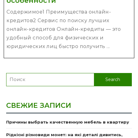
Онлайн-
особенности
кредиты
Содержимое1 Преимущества онлайн-
и
кредитов2 Сервис по поиску лучших
их
онлайн-кредитов Онлайн-кредиты — это
особенности
удобный способ для физических и
юридических лиц быстро получить ...
Search
for:
СВЕЖИЕ ЗАПИСИ
Причины выбрать качественную мебель в квартиру
Рідкісні різновиди монет: на які деталі дивитись,