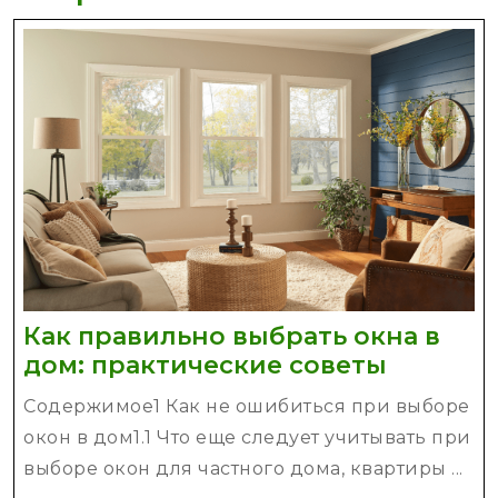
Как правильно выбрать окна в
Как
дом: практические советы
правил
Содержимое1 Как не ошибиться при выборе
выбрат
окон в дом1.1 Что еще следует учитывать при
окна
выборе окон для частного дома, квартиры ...
в