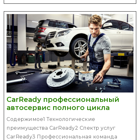
дом:
практич
советы
CarReady профессиональный
CarRead
автосервис полного цикла
профес
Содержимое1 Технологические
автосе
преимущества CarReady2 Спектр услуг
полног
CarReady3 Профессиональная команда
цикла