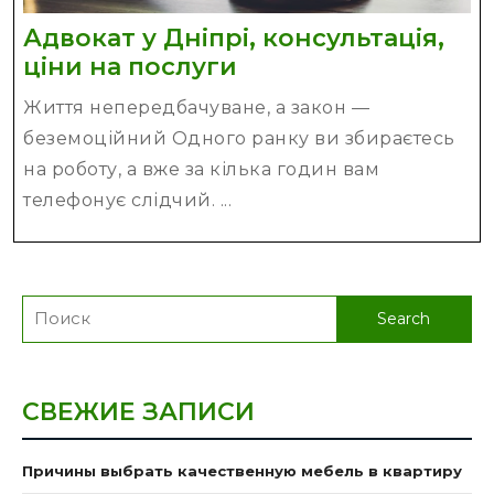
Адвокат у Дніпрі, консультація,
Адвокат
ціни на послуги
у
Життя непередбачуване, а закон —
Дніпрі,
беземоційний Одного ранку ви збираєтесь
консультація,
на роботу, а вже за кілька годин вам
ціни
телефонує слідчий. ...
на
послуги
Search
for:
СВЕЖИЕ ЗАПИСИ
Причины выбрать качественную мебель в квартиру