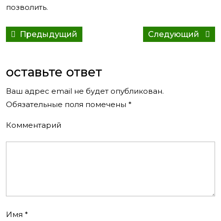
позволить.
Навигация
Предыдущий
Сле
Предыдущий
Следующий
по
пост:
сооб
записям
оставьте ответ
Ваш адрес email не будет опубликован.
Обязательные поля помечены
*
Комментарий
Имя
*