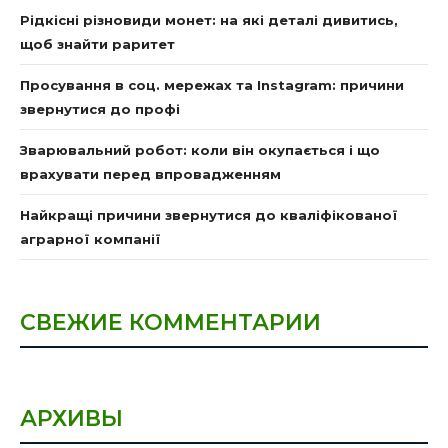
Рідкісні різновиди монет: на які деталі дивитись,
щоб знайти раритет
Просування в соц. мережах та Instagram: причини
звернутися до профі
Зварювальний робот: коли він окупається і що
врахувати перед впровадженням
Найкращі причини звернутися до кваліфікованої
аграрної компанії
СВЕЖИЕ КОММЕНТАРИИ
АРХИВЫ