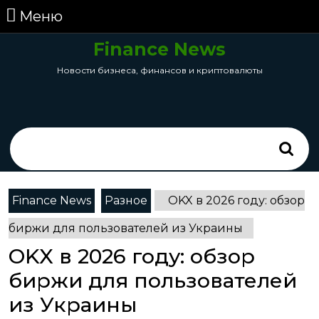
перейти
Меню
Меню
к
содержанию
Finance News
Skip
Новости бизнеса, финансов и криптовалюты
to
Content
Search
for:
Finance News
Разное
OKX в 2026 году: обзор
биржи для пользователей из Украины
OKX в 2026 году: обзор
биржи для пользователей
из Украины