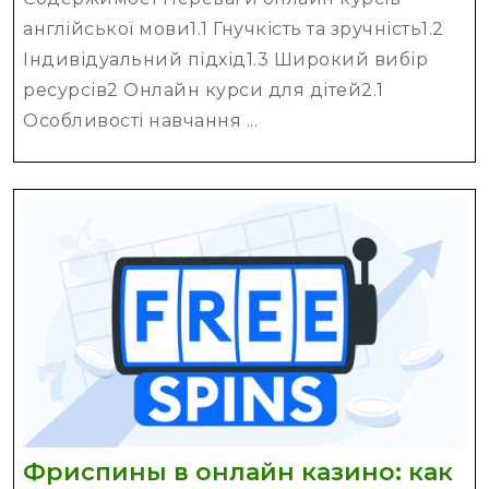
англійської
англійської мови1.1 Гнучкість та зручність1.2
мови
Індивідуальний підхід1.3 Широкий вибір
для
ресурсів2 Онлайн курси для дітей2.1
дітей
Особливості навчання ...
та
дорослих
Фриспины в онлайн казино: как