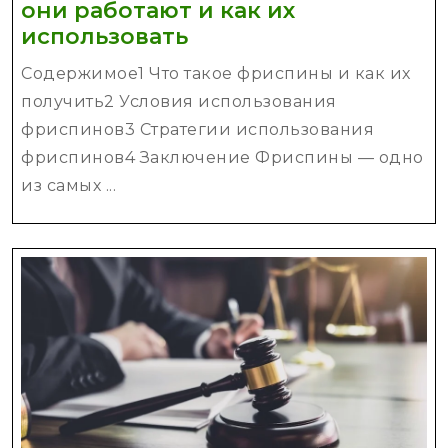
они работают и как их
Фриспины
использовать
в
Содержимое1 Что такое фриспины и как их
онлайн
получить2 Условия использования
казино:
фриспинов3 Стратегии использования
как
фриспинов4 Заключение Фриспины — одно
они
из самых ...
работают
и
как
их
использовать