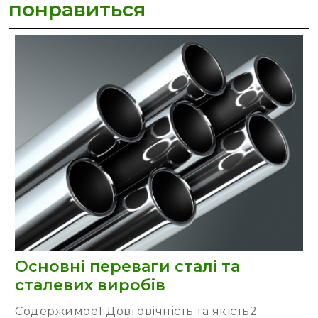
понравиться
Основні переваги сталі та
Основні
сталевих виробів
переваги
Содержимое1 Довговічність та якість2