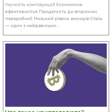
сталі
Гнучкість конструкції3 Економічна
та
ефективність4 Придатність до вторинної
сталевих
переробки5 Низький рівень викидів Сталь
виробів
— один з найдавніших ...