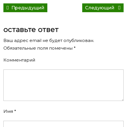
Навигация
Предыдущий
Сле
Предыдущий
Следующий
по
пост:
сооб
записям
оставьте ответ
Ваш адрес email не будет опубликован.
Обязательные поля помечены
*
Комментарий
Имя
*