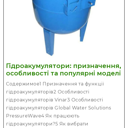
Гідроакумулятори: призначення,
Г
особливості та популярні моделі
п
Содержимое1 Призначення та функції
о
гідроакумуляторів2 Особливості
та
гідроакумуляторів Vinar3 Особливості
п
гідроакумуляторів Global Water Solutions
м
PressureWave4 Як працюють
гідроакумулятори?5 Як вибрати