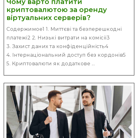
Чому варто платити
криптовалютою за оренду
Чому
віртуальних серверів?
варто
Содержимое1 1. Миттєві та безперешкодні
платити
платежі2 2. Низькі витрати на комісії3
криптовалю
3. Захист даних та конфіденційність4
за
4. Інтернаціональний доступ без кордонів5
оренду
5. Криптовалюти як додаткове ...
віртуальних
серверів?