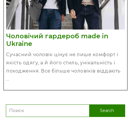
Чоловічий гардероб made in
Чоловічий
Ukraine
гардероб
Сучасний чоловік цінує не лише комфорт і
made
якість одягу, а й його стиль, унікальність і
in
походження. Все більше чоловіків віддають
Ukraine
...
Search
for: