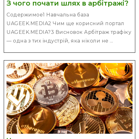
З
З чого почати шлях в арбітражі?
чо
Содержимое1 Навчальна база
по
UAGEEK.MEDIA2 Чим ще корисний портал
шл
UAGEEK.MEDIA?3 Висновок Арбітраж трафіку
в
— одна з тих індустрій, яка ніколи не ...
ар