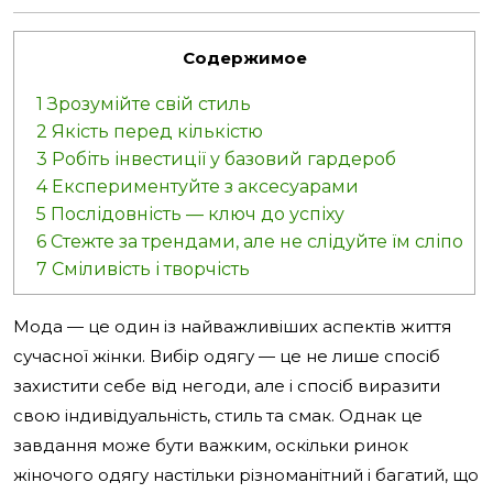
Содержимое
1
Зрозумійте свій стиль
2
Якість перед кількістю
3
Робіть інвестиції у базовий гардероб
4
Експериментуйте з аксесуарами
5
Послідовність — ключ до успіху
6
Стежте за трендами, але не слідуйте їм сліпо
7
Сміливість і творчість
Мода — це один із найважливіших аспектів життя
сучасної жінки. Вибір одягу — це не лише спосіб
захистити себе від негоди, але і спосіб виразити
свою індивідуальність, стиль та смак. Однак це
завдання може бути важким, оскільки ринок
жіночого одягу настільки різноманітний і багатий, що