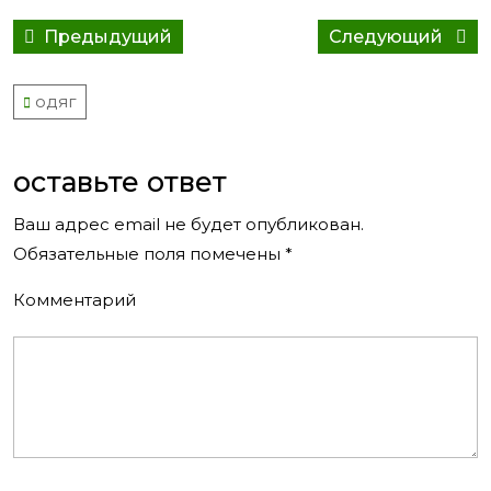
Навигация
Предыдущий
Сле
Предыдущий
Следующий
по
пост:
сооб
записям
одяг
оставьте ответ
Ваш адрес email не будет опубликован.
Обязательные поля помечены
*
Комментарий