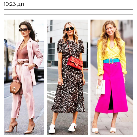
января,
10:23 дп
2024