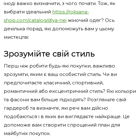
іноді важко визначити, з чого почати. Тож, як
вибрати ідеальний
https://roksana-
shop.com/catalog/dlya-nei
жіночий одяг? Ось
декілька порад, які допоможуть вам у цьому
мистецтві:
Зрозумійте свій стиль
Перш ніж робити будь-які покупки, важливо
зрозуміти, яким є ваш особистий стиль. Чи ви
предпочитаєте класичний, спортивний,
романтичний або ексцентричний стиль? Які кольори
та фасони вам більше підходять? Розгляньте свій
гардероб та визначте, які речі вам дійсно
подобаються і в яких ви виглядаєте найкраще. Це
допоможе вам створити спрощений план для
майбутніх покупок.