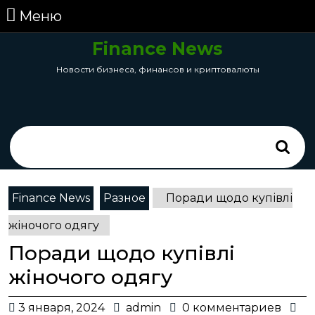
перейти
Меню
Меню
к
содержанию
Finance News
Skip
Новости бизнеса, финансов и криптовалюты
to
Content
Search
for:
Finance News
Разное
Поради щодо купівлі
жіночого одягу
Поради щодо купівлі
жіночого одягу
3
admin
3 января, 2024
admin
0 комментариев