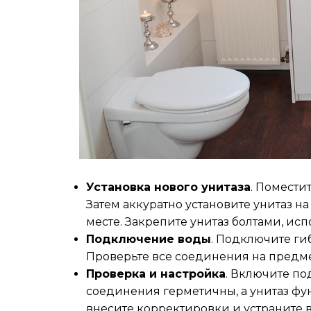
Установка нового унитаза
. Помести
Затем аккуратно установите унитаз н
месте. Закрепите унитаз болтами, ис
Подключение воды
. Подключите ги
Проверьте все соединения на предме
Проверка и настройка
. Включите по
соединения герметичны, а унитаз ф
внесите корректировки и устраните