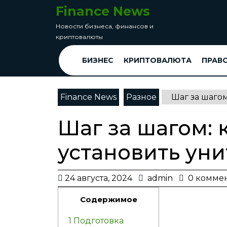
перейти
Finance News
к
Новости бизнеса, финансов и
содержанию
криптовалюты
Skip
to
БИЗНЕС
КРИПТОВАЛЮТА
ПРАВ
Content
Finance News
Разное
Шаг за шагом
Шаг за шагом: 
установить уни
24
admin
24 августа, 2024
admin
0 комме
августа,
Содержимое
2024
1
Подготовка