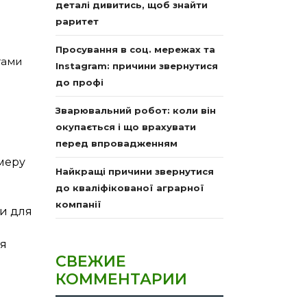
деталі дивитись, щоб знайти
раритет
Просування в соц. мережах та
тами
Instagram: причини звернутися
до профі
Зварювальний робот: коли він
окупається і що врахувати
перед впровадженням
змеру
Найкращі причини звернутися
до кваліфікованої аграрної
компанії
ки для
ля
СВЕЖИЕ
КОММЕНТАРИИ