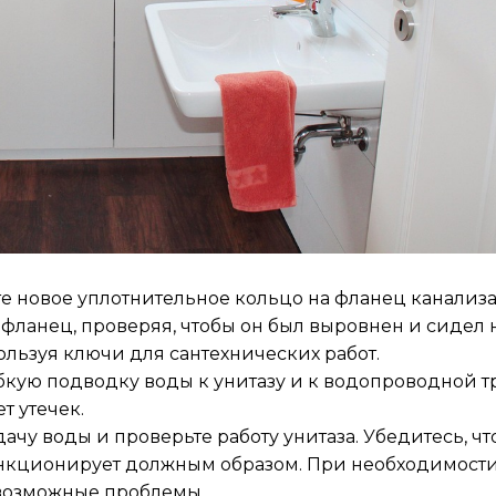
те новое уплотнительное кольцо на фланец канализ
а фланец, проверяя, чтобы он был выровнен и сидел 
пользуя ключи для сантехнических работ.
бкую подводку воды к унитазу и к водопроводной тр
т утечек.
дачу воды и проверьте работу унитаза. Убедитесь, чт
ункционирует должным образом. При необходимост
 возможные проблемы.