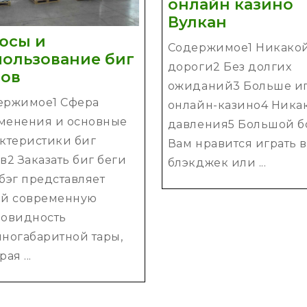
онлайн казино
Польза
Вулкан
игры
юсы и
Содержимое1 Никако
в
пользование биг
дороги2 Без долгих
онлайн
Плюсы
гов
ожиданий3 Больше иг
казино
и
ержимое1 Сфера
онлайн-казино4 Ника
Вулкан
использование
менения и основные
давления5 Большой б
биг
актеристики биг
Вам нравится играть в
бегов
ть
в2 Заказать биг беги
блэкджек или ...
ое
бэг представляет
ое
ой современную
ие
новидность
ногабаритной тары,
ая ...