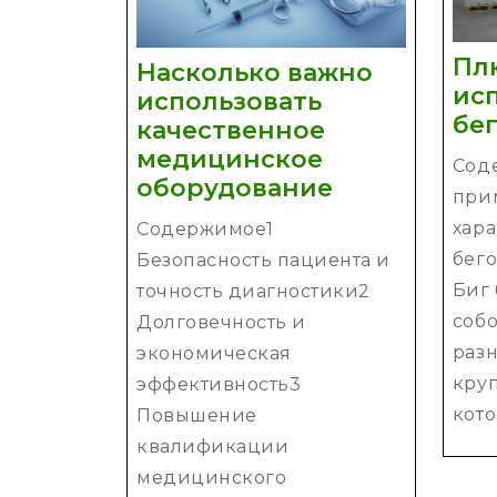
Пл
Насколько важно
ис
использовать
бе
качественное
медицинское
Сод
Насколько
оборудование
при
важно
хар
Содержимое1
использова
бего
Безопасность пациента и
качественн
Биг 
точность диагностики2
медицинск
соб
Долговечность и
оборудован
раз
экономическая
круп
эффективность3
котор
Повышение
квалификации
медицинского