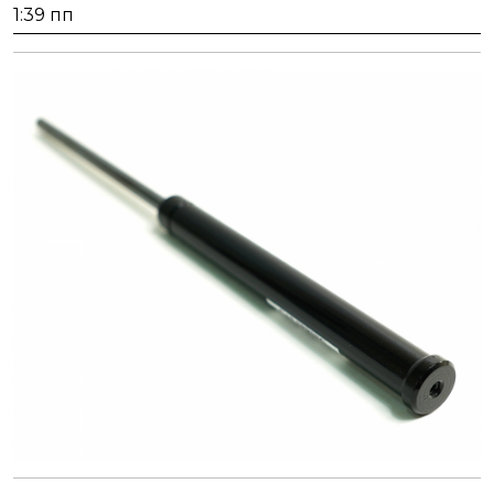
января,
1:39 пп
2026