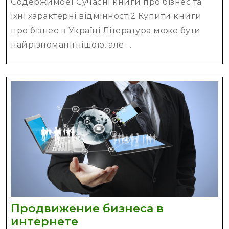
Содержимое1 Сучасні книги про бізнес та
бізнес:
їхні характерні відмінності2 Купити книги
види,
про бізнес в Україні Література може бути
особливості
найрізноманітнішою, але ...
Продвижение бизнеса в
Продвижение
интернете