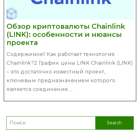
Обзор криптовалюты Chainlink
(LINK): особенности и нюансы
Обзор
проекта
криптовалюты
Содержимое1 Как работает технология
Chainlink
Chainlink?2 График цены LINK Chainlink (LINK)
(LINK):
– это достаточно известный проект,
особенности
ключевым предназначением которого
и
является соединения ...
нюансы
проекта
Search
for: