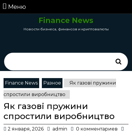
перейти
Меню
Меню
к
содержанию
Finance News
Skip
Новости бизнеса, финансов и криптовалюты
to
Content
Search
for:
Finance News
Разное
Як газові пружини
спростили виробництво
Як газові пружини
спростили виробництво
2
admin
2 января, 2026
admin
0 комментариев