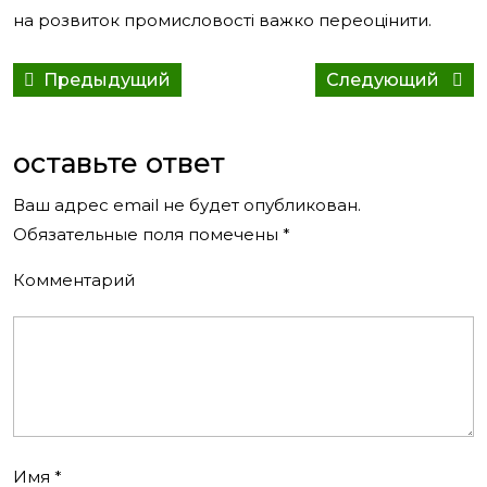
на розвиток промисловості важко переоцінити.
Навигация
Предыдущий
Сле
Предыдущий
Следующий
по
пост:
сооб
записям
оставьте ответ
Ваш адрес email не будет опубликован.
Обязательные поля помечены
*
Комментарий
Имя
*