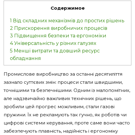
Содержимое
1
Від складних механізмів до простих рішень
2
Прискорення виробничих процесів
3
Підвищення безпеки та ергономіки
4
Універсальність у різних галузях
5
Менші витрати та довший ресурс
обладнання
Промислове виробництво за останні десятиліття
зазнало суттєвих змін: процеси стали швидшими,
точнішими та безпечнішими. Одним із малопомітних,
але надзвичайно важливих технічних рішень, що
зробили цей прогрес можливим, стали газові
пружини. Їх не рекламують так гучно, як роботів чи
цифрові системи керування, проте саме вони часто
забезпечують плавність, надійність і ергономіку