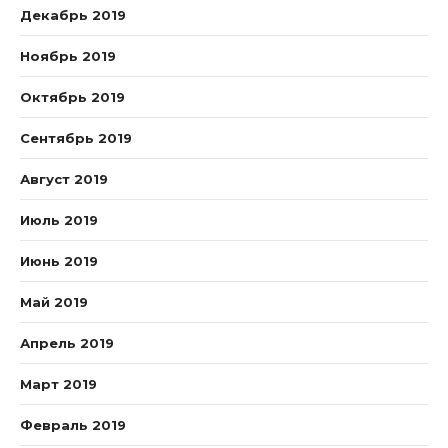
Декабрь 2019
Ноябрь 2019
Октябрь 2019
Сентябрь 2019
Август 2019
Июль 2019
Июнь 2019
Май 2019
Апрель 2019
Март 2019
Февраль 2019