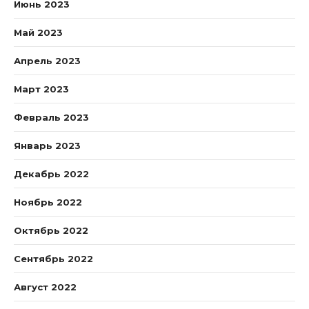
Июнь 2023
Май 2023
Апрель 2023
Март 2023
Февраль 2023
Январь 2023
Декабрь 2022
Ноябрь 2022
Октябрь 2022
Сентябрь 2022
Август 2022