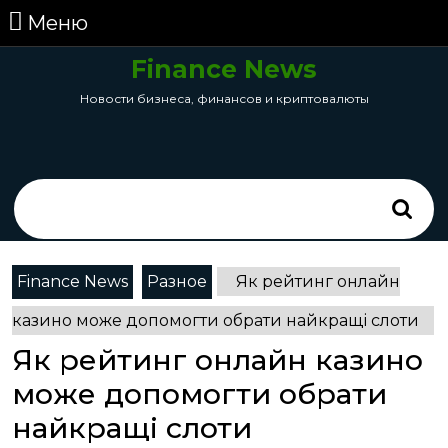
перейти
Меню
Меню
к
содержанию
Finance News
Skip
Новости бизнеса, финансов и криптовалюты
to
Content
Search
for:
Finance News
Разное
Як рейтинг онлайн
казино може допомогти обрати найкращі слоти
Як рейтинг онлайн казино
може допомогти обрати
найкращі слоти