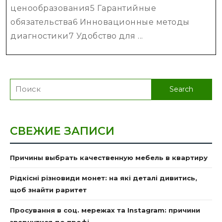
ценообразования5 Гарантийные
обязательства6 Инновационные методы
диагностики7 Удобство для ...
Search
for:
СВЕЖИЕ ЗАПИСИ
Причины выбрать качественную мебель в квартиру
Рідкісні різновиди монет: на які деталі дивитись,
щоб знайти раритет
Просування в соц. мережах та Instagram: причини