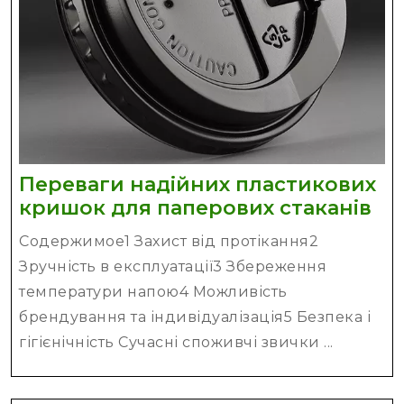
Переваги надійних пластикових
Пе
кришок для паперових стаканів
на
Содержимое1 Захист від протікання2
пл
Зручність в експлуатації3 Збереження
кр
температури напою4 Можливість
дл
брендування та індивідуалізація5 Безпека і
па
гігієнічність Сучасні споживчі звички ...
ст