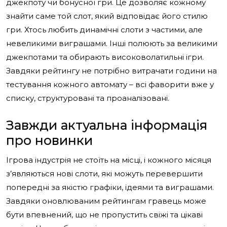
джекпоту чи бонусної гри. Це дозволяє кожному
знайти саме той слот, який відповідає його стилю
гри. Хтось любить динамічні слоти з частими, але
невеликими виграшами. Інші полюють за великими
джекпотами та обирають високоволатильні ігри.
Завдяки рейтингу не потрібно витрачати години на
тестування кожного автомату – всі фаворити вже у
списку, структуровані та проаналізовані.
Завжди актуальна інформація
про новинки
Ігрова індустрія не стоїть на місці, і кожного місяця
з’являються нові слоти, які можуть перевершити
попередні за якістю графіки, ідеями та виграшами.
Завдяки оновлюваним рейтингам гравець може
бути впевнений, що не пропустить свіжі та цікаві