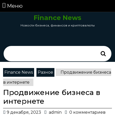
перейти
Меню
Меню
к
содержанию
Finance News
Skip
Новости бизнеса, финансов и криптовалюты
to
Content
Search
for:
Finance News
Разное
Продвижение бизнеса
в интернете
Продвижение бизнеса в
интернете
9
admin
9 декабря, 2023
admin
0 комментариев