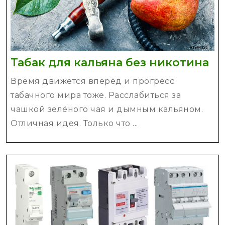
Та
Табак для кальяна без никотина
дл
Время движется вперёд и прогресс
ка
табачного мира тоже. Расслабиться за
бе
чашкой зелёного чая и дымным кальяном.
ни
Отличная идея. Только что ...