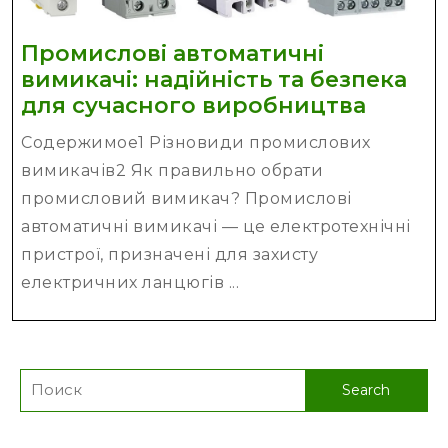
Промислові автоматичні
вимикачі: надійність та безпека
Проми
для сучасного виробництва
автома
Содержимое1 Різновиди промислових
вимика
вимикачів2 Як правильно обрати
надійн
промисловий вимикач? Промислові
та
автоматичні вимикачі — це електротехнічні
безпе
пристрої, призначені для захисту
для
електричних ланцюгів ...
сучасн
вироб
Search
for: